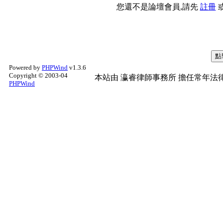
您還不是論壇會員,請先
註冊
Powered by
PHPWind
v1.3.6
Copyright © 2003-04
本站由
瀛睿律師事務所
擔任常年法律
PHPWind