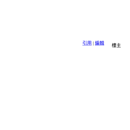
引用
|
編輯
樓主