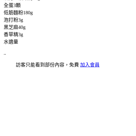
全蛋3顆
低筋麵粉180g
泡打粉3g
黑芝麻40g
香草精3g
水適量
..
訪客只能看到部份內容，免費
加入會員