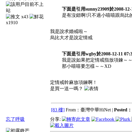
下面是引用sunny23909於2008-12-1
是有沒錯啊!只不過小嘻嘻跟烏比
x43
x1910
我是說求婚戒啦～
烏比大才是說定情戒
下面是引用wgby於2008-12-11 07:
我是說如果把定情戒指放項鍊～
那小嘻嘻要怎樣～～XD
定情戒幹麻放項鍊啊！
是買一送一嗎？
[83 樓]
From：臺灣中華HiNet |
Posted：
忘了呼吸
分享: