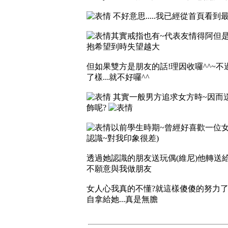
不好意思.....我已經從首頁看到
其實戒指也有~代表友情得阿但是
抱希望到時失望越大
但如果雙方是朋友的話!理因收囉^^~不
了樣...就不好囉^^
其實一般男方追求女方時~因而送
飾呢?
以前學生時期~曾經好喜歡一位女
認識~對我印象很差)
透過她認識的朋友送玩偶(維尼)他轉送給
不願意與我做朋友
女人心我真的不懂?就這樣傻傻的努力了4
自拿給她...真是無膽