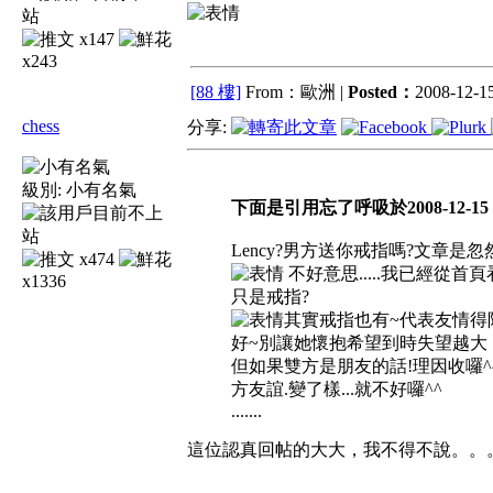
x147
x243
[88 樓]
From：歐洲 |
Posted：
2008-12-15
chess
分享:
級別:
小有名氣
下面是引用忘了呼吸於2008-12-15 1
Lency?男方送你戒指嗎?文章是忽然
x474
不好意思.....我已經從首
x1336
只是戒指?
其實戒指也有~代表友情得
好~別讓她懷抱希望到時失望越大
但如果雙方是朋友的話!理因收囉^
方友誼.變了樣...就不好囉^^
.......
這位認真回帖的大大，我不得不說。。