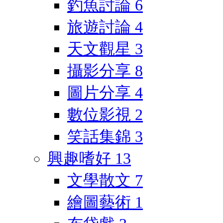
釣魚討論
6
旅遊討論
4
天文觀星
3
攝影分享
8
圖片分享
4
數位影視
2
笑話集錦
3
興趣嗜好
13
文學散文
7
繪圖藝術
1