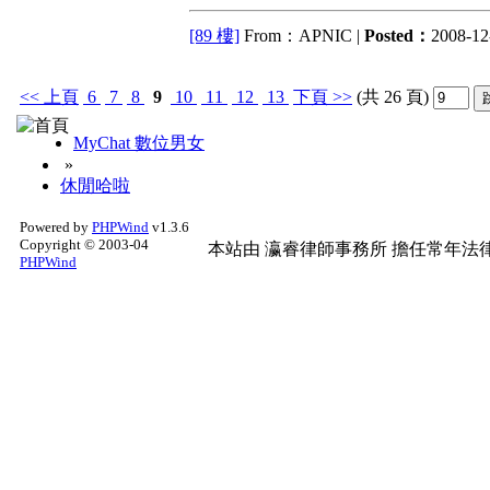
[89 樓]
From：APNIC |
Posted：
2008-12-
<<
上頁
6
7
8
9
10
11
12
13
下頁
>>
(共 26 頁)
MyChat 數位男女
»
休閒哈啦
Powered by
PHPWind
v1.3.6
Copyright © 2003-04
本站由
瀛睿律師事務所
擔任常年法律
PHPWind