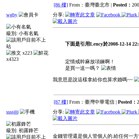
[86 樓]
From：臺灣臺北市 |
Posted：
200
wgby
分享:
級別:
小有名氣
下面是引用Lency於2008-12-14 22
x223
x4323
定情戒幹麻放項鍊啊！
是買一送一嗎？
我意思是說這樣拿給你也算求婚嗎~~
[87 樓]
From：臺灣中華電信 |
Posted：
2
ssssjjjj
分享:
級別:
初露鋒芒
金錢管理還是個人管個人的.給任何一方