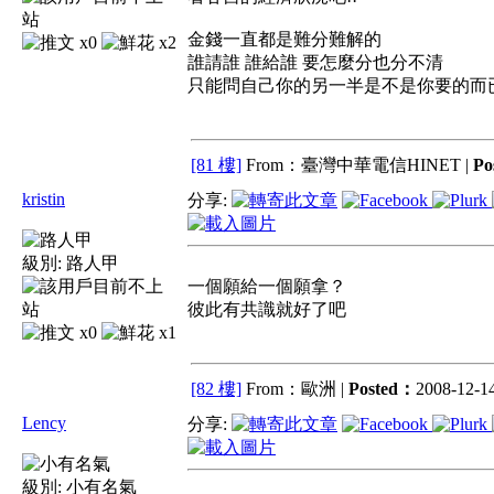
金錢一直都是難分難解的
x0
x2
誰請誰 誰給誰 要怎麼分也分不清
只能問自己你的另一半是不是你要的而
[81 樓]
From：臺灣中華電信HINET |
Po
kristin
分享:
級別:
路人甲
一個願給一個願拿？
彼此有共識就好了吧
x0
x1
[82 樓]
From：歐洲 |
Posted：
2008-12-14
Lency
分享:
級別:
小有名氣