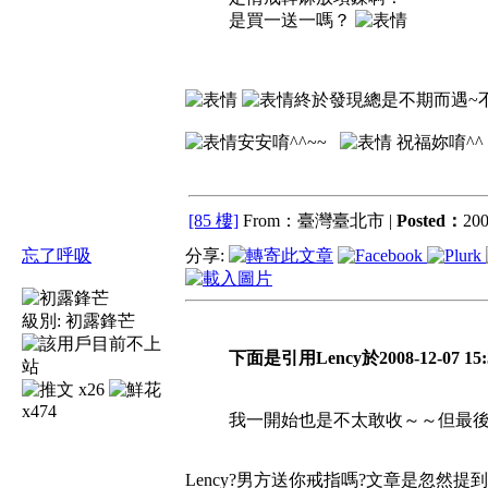
是買一送一嗎？
終於發現總是不期而遇~不
安安唷^^~~
祝福妳唷^^
[85 樓]
From：臺灣臺北市 |
Posted：
200
忘了呼吸
分享:
級別:
初露鋒芒
下面是引用Lency於2008-12-07 15
x26
x474
我一開始也是不太敢收～～但最
Lency?男方送你戒指嗎?文章是忽然提到戒