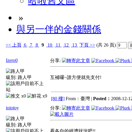
哈啦舊文區
»
與另一伴的金錢關係
<<
上頁
6
7
8
9
10
11
12
13
下頁
>>
(共 26 頁)
Izero0
分享:
級別:
路人甲
互補囉~誰方便就先支付!
x0
x9
[80 樓]
From：臺灣 |
Posted：
2008-12-12
ioiotoy
分享:
級別:
路人甲
看各自的經濟狀況吧!!