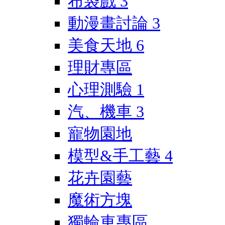
布袋戲
3
動漫畫討論
3
美食天地
6
理財專區
心理測驗
1
汽、機車
3
寵物園地
模型&手工藝
4
花卉園藝
魔術方塊
獨輪車專區