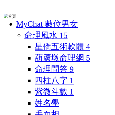
MyChat 數位男女
命理風水
15
星僑五術軟體
4
葫蘆墩命理網
5
命理問答
9
四柱八字
1
紫微斗數
1
姓名學
手面相