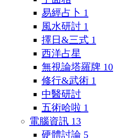
易經占卜
1
風水研討
1
擇日&三式
1
西洋占星
無視論塔羅牌
10
修行&武術
1
中醫研討
五術哈啦
1
電腦資訊
13
硬體討論
5