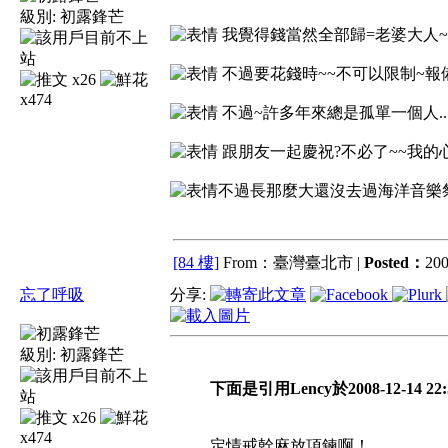
級別:
初露鋒芒
我覺得錢當然全部歸=老婆大人~
不過要花錢時~~不可以限制~報
x26
x474
不過~許多年來總是孤單一個人...
跟朋友一起慶祝?不必了~~我的心
不過長那麼大還沒去過海洋音樂祭
[84 樓]
From：臺灣臺北市 |
Posted：
200
忘了呼吸
分享:
級別:
初露鋒芒
下面是引用Lency於2008-12-14 22
x26
x474
定情戒幹麻放項鍊啊！