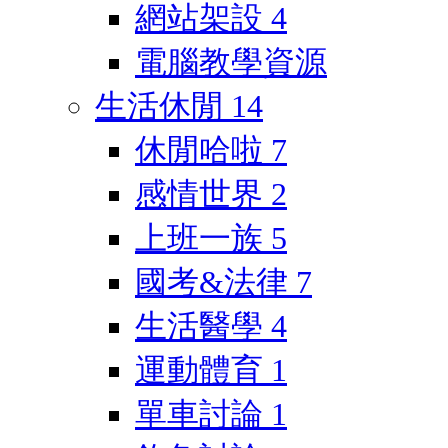
網站架設
4
電腦教學資源
生活休閒
14
休閒哈啦
7
感情世界
2
上班一族
5
國考&法律
7
生活醫學
4
運動體育
1
單車討論
1