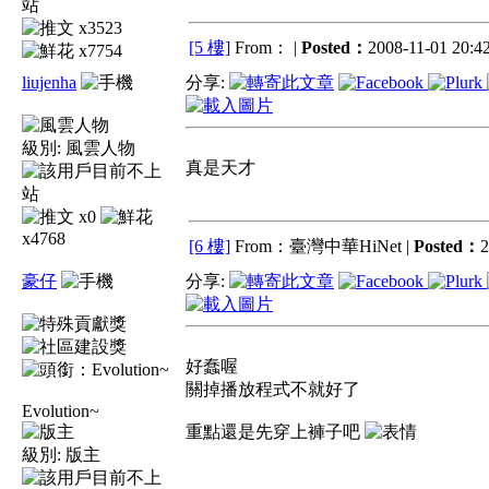
x3523
[5 樓]
From： |
Posted：
2008-11-01 20:42
x7754
liujenha
分享:
級別:
風雲人物
真是天才
x0
x4768
[6 樓]
From：臺灣中華HiNet |
Posted：
2
豪仔
分享:
好蠢喔
關掉播放程式不就好了
Evolution~
重點還是先穿上褲子吧
級別:
版主