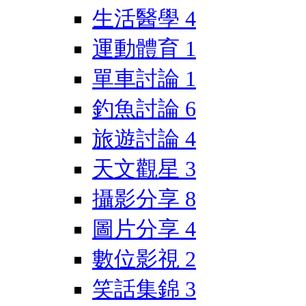
生活醫學
4
運動體育
1
單車討論
1
釣魚討論
6
旅遊討論
4
天文觀星
3
攝影分享
8
圖片分享
4
數位影視
2
笑話集錦
3