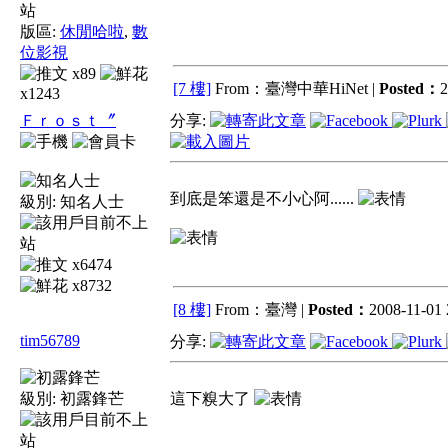
版區:
休閒哈啦
,
數
位影視
x89
[7 樓]
From：臺灣中華HiNet |
Posted：
2
x1243
Ｆｒｏｓｔ〞
分享:
到底是笨還是不小心阿......
級別:
知名人士
x6474
x8732
[8 樓]
From：臺灣 |
Posted：
2008-11-01 
tim56789
分享:
級別:
初露鋒芒
這下糗大了