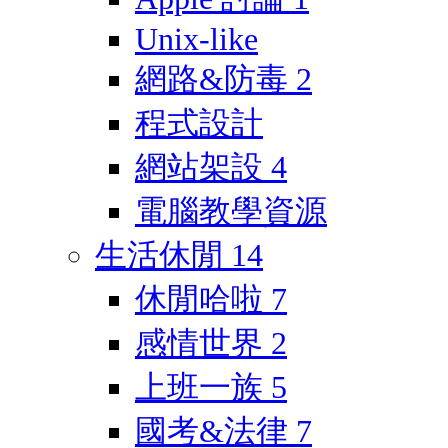
Unix-like
網路&防毒
2
程式設計
網站架設
4
電腦教學資源
生活休閒
14
休閒哈啦
7
感情世界
2
上班一族
5
國考&法律
7