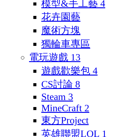
模型&手工藝
4
花卉園藝
魔術方塊
獨輪車專區
電玩遊戲
13
遊戲歡樂包
4
CS討論
8
Steam
3
MineCraft
2
東方Project
英雄聯盟LOL
1