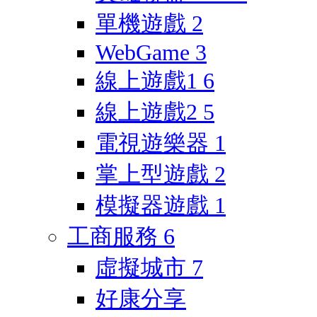
單機遊戲
2
WebGame
3
線上遊戲1
6
線上遊戲2
5
電視遊樂器
1
掌上型遊戲
2
模擬器遊戲
1
工商服務
6
虛擬城市
7
好康分享