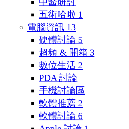
中醫研討
五術哈啦
1
電腦資訊
13
硬體討論
5
超頻 & 開箱
3
數位生活
2
PDA 討論
手機討論區
軟體推薦
2
軟體討論
6
Apple 討論
1