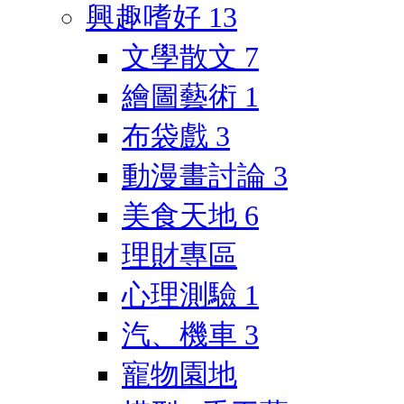
興趣嗜好
13
文學散文
7
繪圖藝術
1
布袋戲
3
動漫畫討論
3
美食天地
6
理財專區
心理測驗
1
汽、機車
3
寵物園地