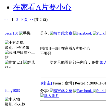
在家看A片要小心
<<
1
2
下頁
>>
(共 2 頁)
oscar130
分享:
級別:
小有名氣
[搞笑][一般] 在家看A片要小心
不要只 ..
x11
訪客只能看到部份內容，免費
加
x126
[樓 主]
From：臺灣 |
Posted：
2008-11-01
iking1983
分享:
級別:
小人物