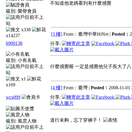
不知道他老媽看到有什麼感覺
級別:
榮譽會員
x338
[3 樓]
From：臺灣中華HiNet |
Posted：
2
x14237
h900138
分享:
級別:
小有名氣
什麼感覺喔 一定是感覺他兒子長大了八
x1
x169
[4 樓]
From：臺灣 |
Posted：
2008-11-01 
wcs099
分享:
道行未夠，忘了穿褲子！
級別:
風雲人物