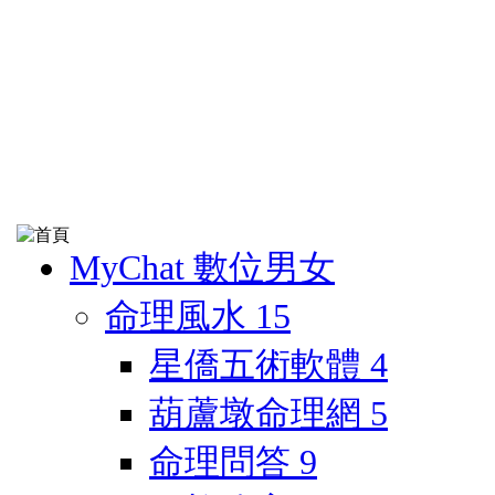
MyChat 數位男女
命理風水
15
星僑五術軟體
4
葫蘆墩命理網
5
命理問答
9