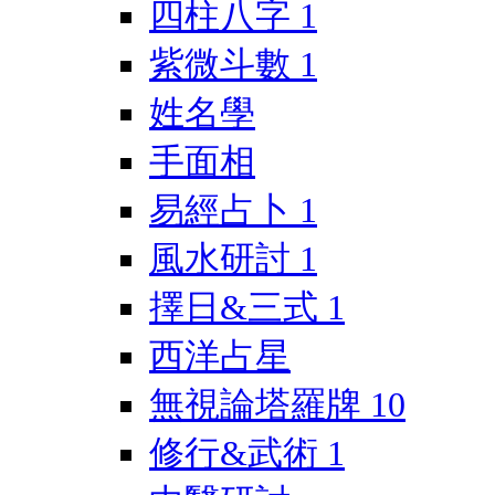
四柱八字
1
紫微斗數
1
姓名學
手面相
易經占卜
1
風水研討
1
擇日&三式
1
西洋占星
無視論塔羅牌
10
修行&武術
1