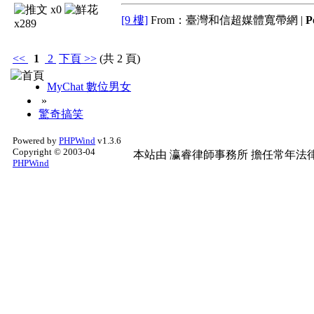
x0
[9 樓]
From：臺灣和信超媒體寬帶網 |
P
x289
<<
1
2
下頁
>>
(共 2 頁)
MyChat 數位男女
»
驚奇搞笑
Powered by
PHPWind
v1.3.6
Copyright © 2003-04
本站由
瀛睿律師事務所
擔任常年法律
PHPWind