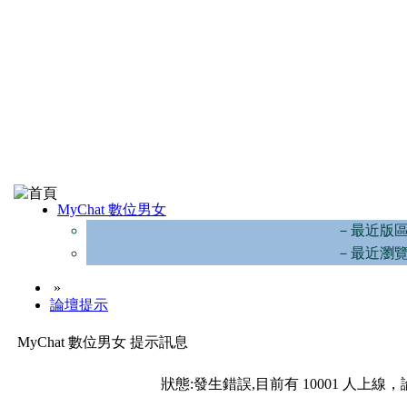
MyChat 數位男女
－最近版
－最近瀏
»
論壇提示
MyChat 數位男女 提示訊息
狀態:發生錯誤,目前有 10001 人上線