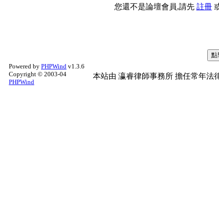
您還不是論壇會員,請先
註冊
Powered by
PHPWind
v1.3.6
Copyright © 2003-04
本站由
瀛睿律師事務所
擔任常年法律
PHPWind