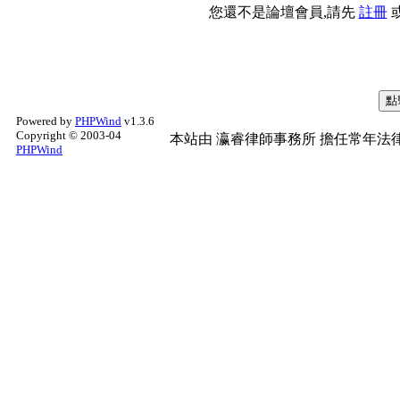
您還不是論壇會員,請先
註冊
Powered by
PHPWind
v1.3.6
Copyright © 2003-04
本站由
瀛睿律師事務所
擔任常年法律
PHPWind