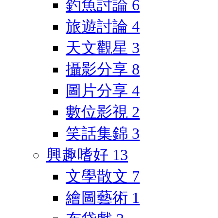
釣魚討論
6
旅遊討論
4
天文觀星
3
攝影分享
8
圖片分享
4
數位影視
2
笑話集錦
3
興趣嗜好
13
文學散文
7
繪圖藝術
1