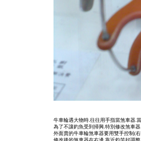
牛車輪遇大物時.往往用手指當煞車器.
為了不讓釣魚受到掃興.特別修改煞車器
外面賣的牛車輪煞車器要用雙手控制(右
修改後的煞車器在右邊.靠近釣竿好調整