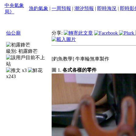
中央氣象
漁釣氣象
|
一周預報
|
潮汐預報
|
即時海況
|
即時影
局》
仙公廟
分享:
級別:
初露鋒芒
[釣魚教學] 牛車輪煞車製作
圖 1.
各式各樣的零件
x3
x243