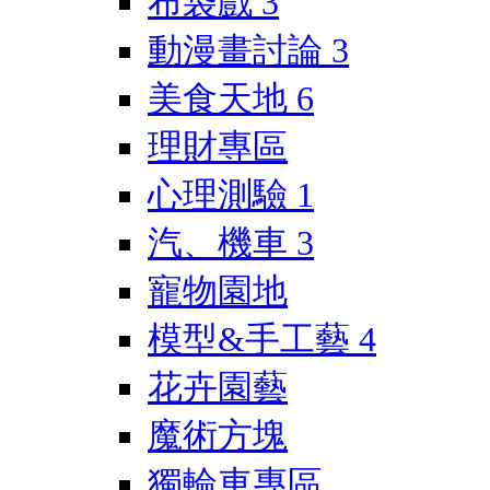
布袋戲
3
動漫畫討論
3
美食天地
6
理財專區
心理測驗
1
汽、機車
3
寵物園地
模型&手工藝
4
花卉園藝
魔術方塊
獨輪車專區