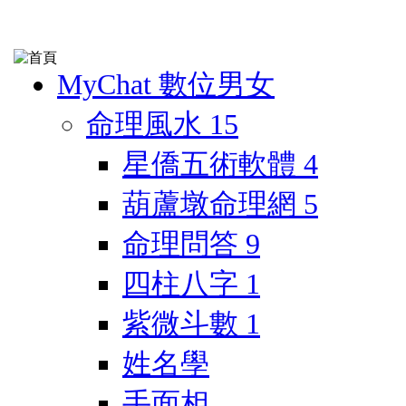
MyChat 數位男女
命理風水
15
星僑五術軟體
4
葫蘆墩命理網
5
命理問答
9
四柱八字
1
紫微斗數
1
姓名學
手面相