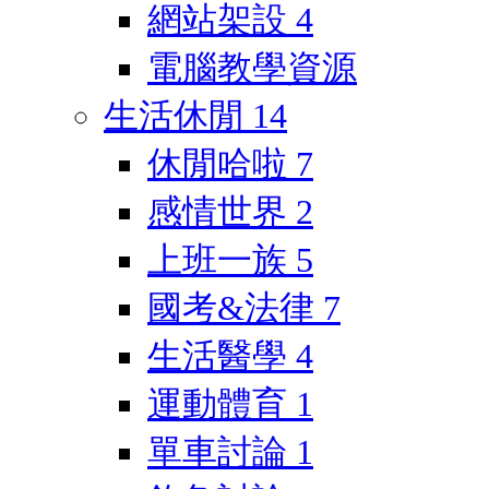
網站架設
4
電腦教學資源
生活休閒
14
休閒哈啦
7
感情世界
2
上班一族
5
國考&法律
7
生活醫學
4
運動體育
1
單車討論
1