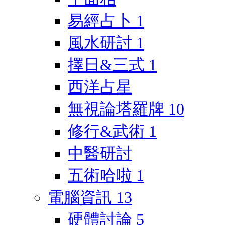
易經占卜
1
風水研討
1
擇日&三式
1
西洋占星
無視論塔羅牌
10
修行&武術
1
中醫研討
五術哈啦
1
電腦資訊
13
硬體討論
5