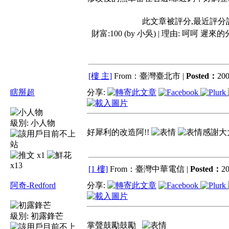
此文章被評分,最近評分
財富:100 (by 小吳) | 理由:
呵呵 遲來的
[樓 主]
From：臺灣臺北市 |
Posted：
200
瞎掰超
分享:
級別:
小人物
好犀利的改造阿!!
感謝大
x1
x13
[1 樓]
From：臺灣中華電信 |
Posted：
20
阿奇-Redford
分享:
級別:
初露鋒芒
掌聲鼓勵鼓勵