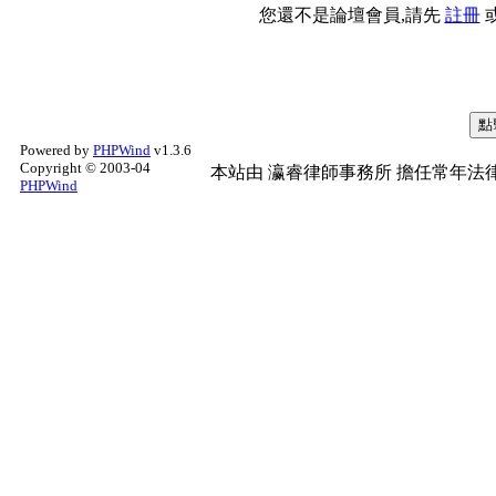
您還不是論壇會員,請先
註冊
Powered by
PHPWind
v1.3.6
Copyright © 2003-04
本站由
瀛睿律師事務所
擔任常年法律
PHPWind