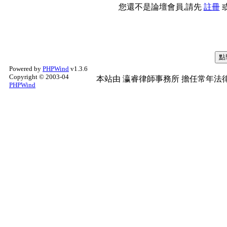
您還不是論壇會員,請先
註冊
Powered by
PHPWind
v1.3.6
Copyright © 2003-04
本站由
瀛睿律師事務所
擔任常年法律
PHPWind