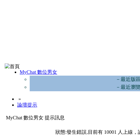
MyChat 數位男女
－最近版
－最近瀏
»
論壇提示
MyChat 數位男女 提示訊息
狀態:發生錯誤,目前有 10001 人上線