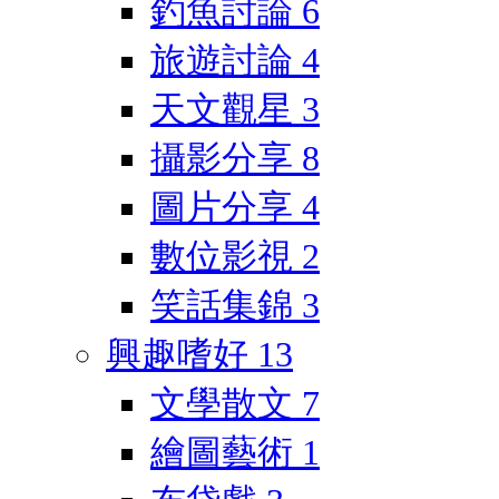
釣魚討論
6
旅遊討論
4
天文觀星
3
攝影分享
8
圖片分享
4
數位影視
2
笑話集錦
3
興趣嗜好
13
文學散文
7
繪圖藝術
1