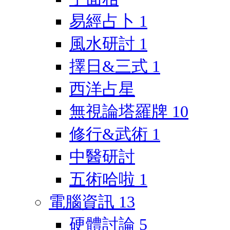
易經占卜
1
風水研討
1
擇日&三式
1
西洋占星
無視論塔羅牌
10
修行&武術
1
中醫研討
五術哈啦
1
電腦資訊
13
硬體討論
5