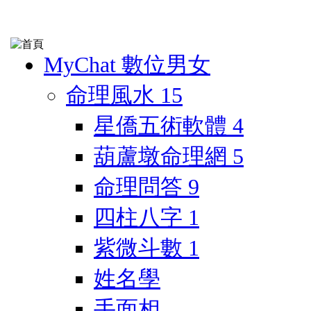
MyChat 數位男女
命理風水
15
星僑五術軟體
4
葫蘆墩命理網
5
命理問答
9
四柱八字
1
紫微斗數
1
姓名學
手面相