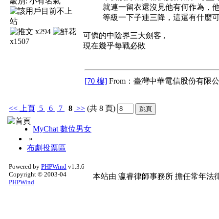
級別:
小有名氣
就連一留衣還沒見他有何作為，
等級一下子連三降，這還有什麼
x294
可憐的中陰界三大劍客 ,
x1507
現在幾乎每戰必敗
[70 樓]
From：臺灣中華電信股份有限公
<<
上頁
5
6
7
8
>>
(共 8 頁)
MyChat 數位男女
»
布劇投票區
Powered by
PHPWind
v1.3.6
Copyright © 2003-04
本站由
瀛睿律師事務所
擔任常年法律
PHPWind