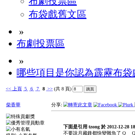
布劇投票區
布袋戲舊文區
»
布劇投票區
»
哪些項目是你認為霹靂布袋
<<
上頁
5
6
7
8
>>
(共 8 頁)
柴香華
分享:
下面是引用 tzong 於 2012-12-28 1
不要說月藏鋒都快變雜魚了 Q __