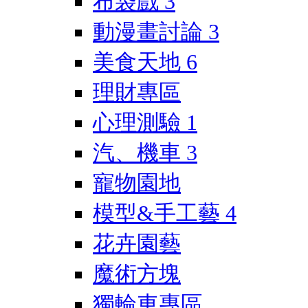
布袋戲
3
動漫畫討論
3
美食天地
6
理財專區
心理測驗
1
汽、機車
3
寵物園地
模型&手工藝
4
花卉園藝
魔術方塊
獨輪車專區