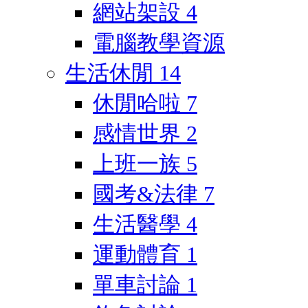
網站架設
4
電腦教學資源
生活休閒
14
休閒哈啦
7
感情世界
2
上班一族
5
國考&法律
7
生活醫學
4
運動體育
1
單車討論
1