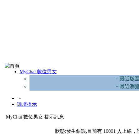
MyChat 數位男女
－最近版
－最近瀏
»
論壇提示
MyChat 數位男女 提示訊息
狀態:發生錯誤,目前有 10001 人上線