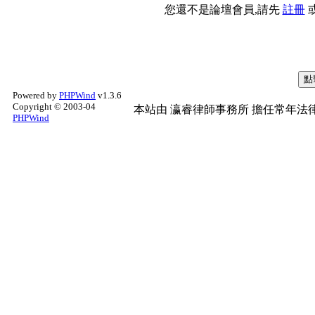
您還不是論壇會員,請先
註冊
Powered by
PHPWind
v1.3.6
Copyright © 2003-04
本站由
瀛睿律師事務所
擔任常年法律
PHPWind