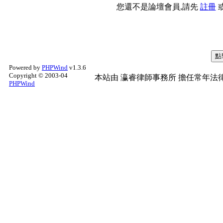
您還不是論壇會員,請先
註冊
Powered by
PHPWind
v1.3.6
Copyright © 2003-04
本站由
瀛睿律師事務所
擔任常年法律
PHPWind