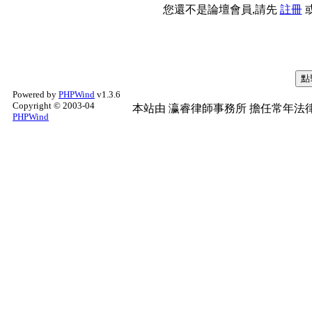
您還不是論壇會員,請先
註冊
Powered by
PHPWind
v1.3.6
Copyright © 2003-04
本站由
瀛睿律師事務所
擔任常年法律
PHPWind