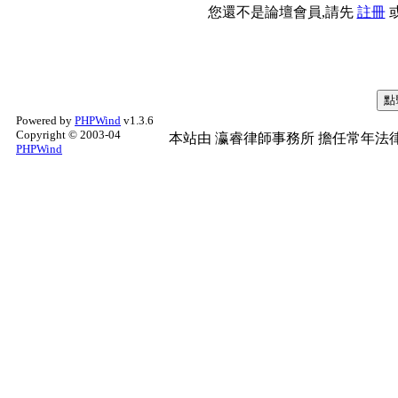
您還不是論壇會員,請先
註冊
Powered by
PHPWind
v1.3.6
Copyright © 2003-04
本站由
瀛睿律師事務所
擔任常年法律
PHPWind