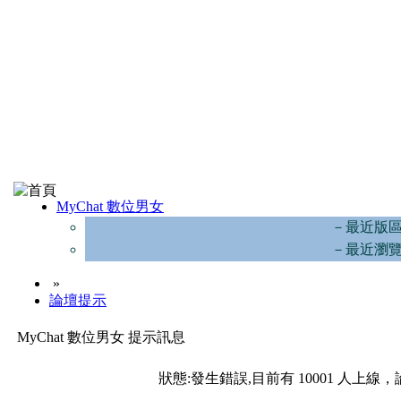
MyChat 數位男女
－最近版
－最近瀏
»
論壇提示
MyChat 數位男女 提示訊息
狀態:發生錯誤,目前有 10001 人上線