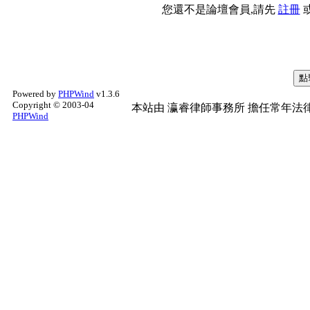
您還不是論壇會員,請先
註冊
Powered by
PHPWind
v1.3.6
Copyright © 2003-04
本站由
瀛睿律師事務所
擔任常年法律
PHPWind