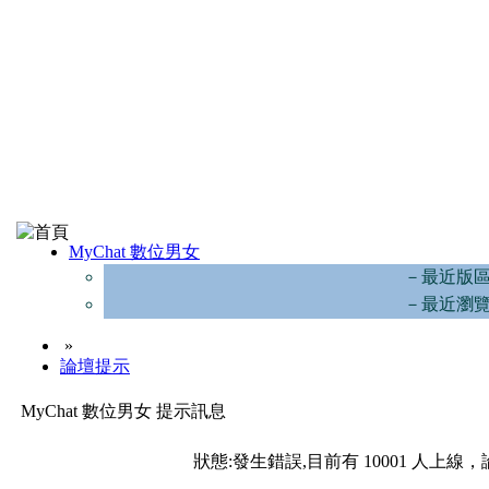
MyChat 數位男女
－最近版
－最近瀏
»
論壇提示
MyChat 數位男女 提示訊息
狀態:發生錯誤,目前有 10001 人上線