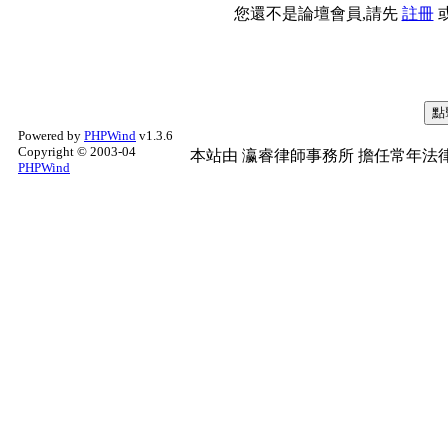
您還不是論壇會員,請先
註冊
Powered by
PHPWind
v1.3.6
Copyright © 2003-04
本站由
瀛睿律師事務所
擔任常年法律
PHPWind