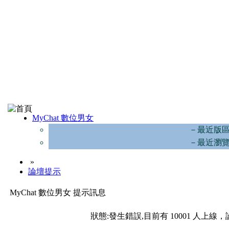
MyChat 數位男女
－最近版
－最近瀏
»
論壇提示
MyChat 數位男女 提示訊息
狀態:發生錯誤,目前有 10001 人上線