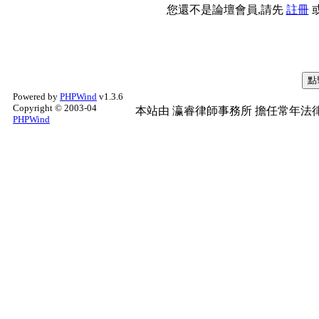
您還不是論壇會員,請先
註冊
Powered by
PHPWind
v1.3.6
Copyright © 2003-04
本站由
瀛睿律師事務所
擔任常年法律
PHPWind