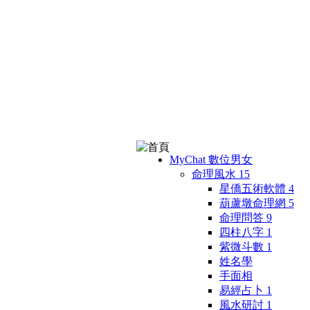
MyChat 數位男女
命理風水
15
星僑五術軟體
4
葫蘆墩命理網
5
命理問答
9
四柱八字
1
紫微斗數
1
姓名學
手面相
易經占卜
1
風水研討
1