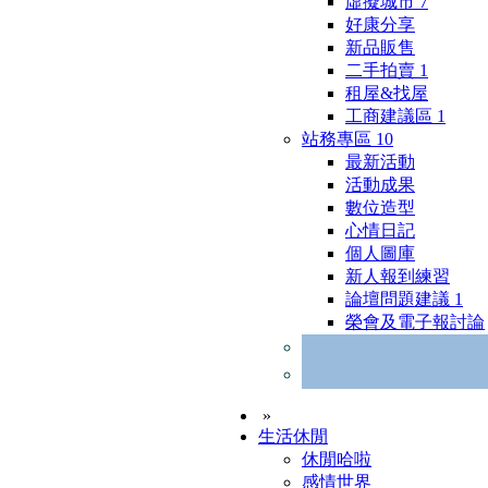
虛擬城市
7
好康分享
新品販售
二手拍賣
1
租屋&找屋
工商建議區
1
站務專區
10
最新活動
活動成果
數位造型
心情日記
個人圖庫
新人報到練習
論壇問題建議
1
榮會及電子報討論
»
生活休閒
休閒哈啦
感情世界