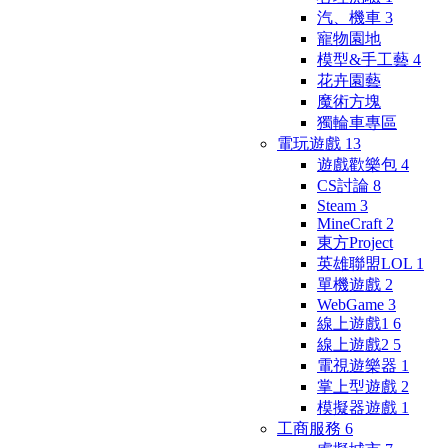
汽、機車
3
寵物園地
模型&手工藝
4
花卉園藝
魔術方塊
獨輪車專區
電玩遊戲
13
遊戲歡樂包
4
CS討論
8
Steam
3
MineCraft
2
東方Project
英雄聯盟LOL
1
單機遊戲
2
WebGame
3
線上遊戲1
6
線上遊戲2
5
電視遊樂器
1
掌上型遊戲
2
模擬器遊戲
1
工商服務
6