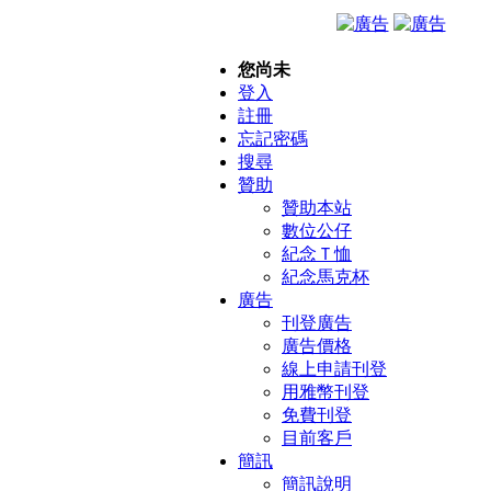
您尚未
登入
註冊
忘記密碼
搜尋
贊助
贊助本站
數位公仔
紀念Ｔ恤
紀念馬克杯
廣告
刊登廣告
廣告價格
線上申請刊登
用雅幣刊登
免費刊登
目前客戶
簡訊
簡訊說明