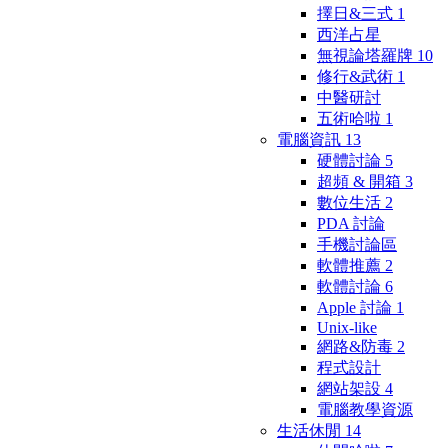
擇日&三式
1
西洋占星
無視論塔羅牌
10
修行&武術
1
中醫研討
五術哈啦
1
電腦資訊
13
硬體討論
5
超頻 & 開箱
3
數位生活
2
PDA 討論
手機討論區
軟體推薦
2
軟體討論
6
Apple 討論
1
Unix-like
網路&防毒
2
程式設計
網站架設
4
電腦教學資源
生活休閒
14