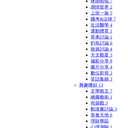
休閒哈啦
7
感情世界
2
上班一族
5
國考&法律
7
生活醫學
4
運動體育
1
單車討論
1
釣魚討論
6
旅遊討論
4
天文觀星
3
攝影分享
8
圖片分享
4
數位影視
2
笑話集錦
3
興趣嗜好
13
文學散文
7
繪圖藝術
1
布袋戲
3
動漫畫討論
3
美食天地
6
理財專區
心理測驗
1