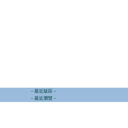
－最近版區－
－最近瀏覽－