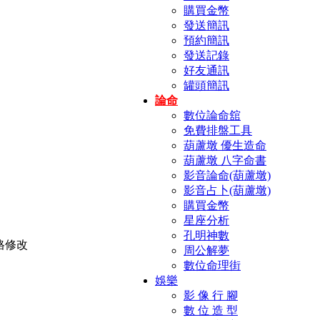
購買金幣
發送簡訊
預約簡訊
發送記錄
好友通訊
罐頭簡訊
論命
數位論命舘
免費排盤工具
葫蘆墩 優生造命
葫蘆墩 八字命書
影音論命(葫蘆墩)
影音占卜(葫蘆墩)
購買金幣
星座分析
孔明神數
周公解夢
數位命理街
娛樂
影 像 行 腳
數 位 造 型