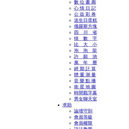
數 位 畫 廊
心 情 日 記
公 益 彩 券
送生日蛋糕
俄羅斯方塊
四 川 省
猜 數 字
比 大 小
泡 泡 龍
許 願 池
萬 年 曆
經 期 計 算
體 重 測 量
音 樂 點 播
衛 星 地 圖
時間戳字幕
男女聊天室
求助
論壇守則
會員等級
會員權限