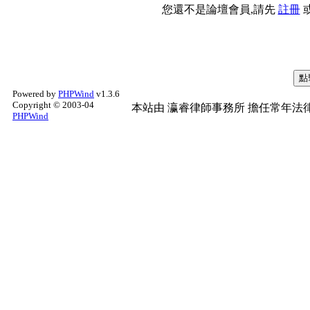
您還不是論壇會員,請先
註冊
Powered by
PHPWind
v1.3.6
Copyright © 2003-04
本站由
瀛睿律師事務所
擔任常年法律
PHPWind