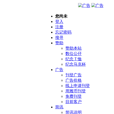
您尚未
登入
注册
忘记密码
搜寻
赞助
赞助本站
数位公仔
纪念Ｔ恤
纪念马克杯
广告
刊登广告
广告价格
线上申请刊登
用雅币刊登
免费刊登
目前客户
简讯
简讯说明