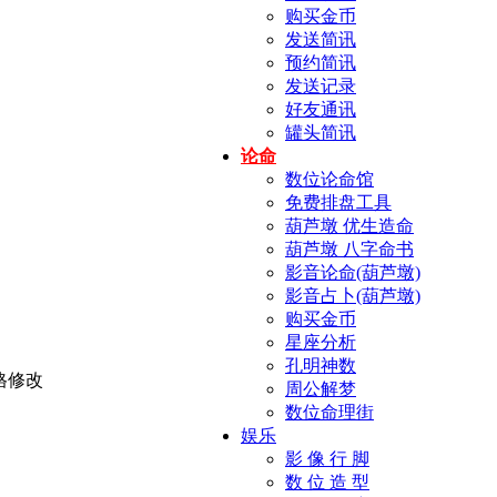
购买金币
发送简讯
预约简讯
发送记录
好友通讯
罐头简讯
论命
数位论命馆
免费排盘工具
葫芦墩 优生造命
葫芦墩 八字命书
影音论命(葫芦墩)
影音占卜(葫芦墩)
购买金币
星座分析
孔明神数
周公解梦
数位命理街
娱乐
影 像 行 脚
数 位 造 型