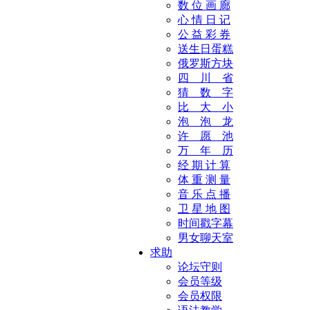
数 位 画 廊
心 情 日 记
公 益 彩 券
送生日蛋糕
俄罗斯方块
四 川 省
猜 数 字
比 大 小
泡 泡 龙
许 愿 池
万 年 历
经 期 计 算
体 重 测 量
音 乐 点 播
卫 星 地 图
时间戳字幕
男女聊天室
求助
论坛守则
会员等级
会员权限