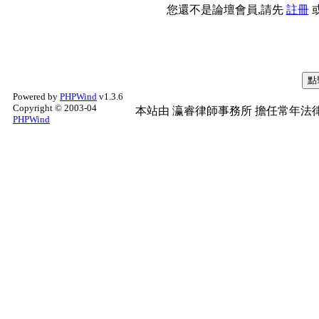
您還不是論壇會員,請先
註冊
Powered by
PHPWind
v1.3.6
Copyright © 2003-04
本站由
瀛睿律師事務所
擔任常年法律
PHPWind