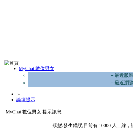
MyChat 數位男女
－最近版
－最近瀏
»
論壇提示
MyChat 數位男女 提示訊息
狀態:發生錯誤,目前有 10000 人上線