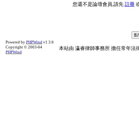
您還不是論壇會員,請先
註冊
Powered by
PHPWind
v1.3.6
Copyright © 2003-04
本站由
瀛睿律師事務所
擔任常年法律
PHPWind