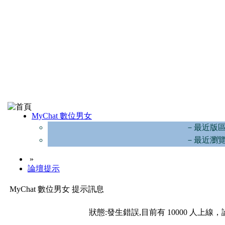
MyChat 數位男女
－最近版
－最近瀏
»
論壇提示
MyChat 數位男女 提示訊息
狀態:發生錯誤,目前有 10000 人上線