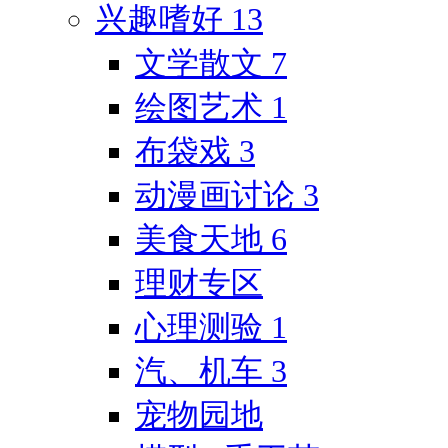
兴趣嗜好
13
文学散文
7
绘图艺术
1
布袋戏
3
动漫画讨论
3
美食天地
6
理财专区
心理测验
1
汽、机车
3
宠物园地