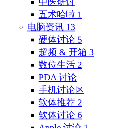
中医研讨
五术哈啦
1
电脑资讯
13
硬体讨论
5
超频 & 开箱
3
数位生活
2
PDA 讨论
手机讨论区
软体推荐
2
软体讨论
6
Apple 讨论
1