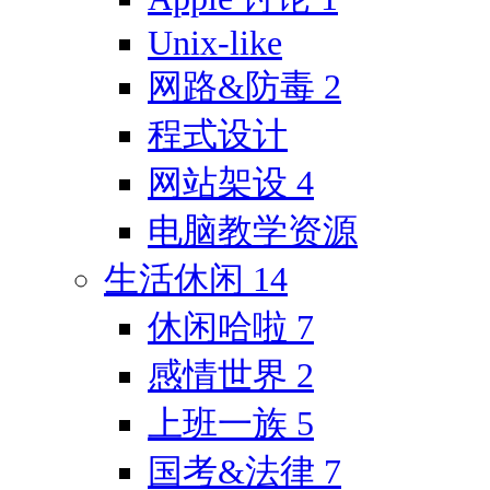
Unix-like
网路&防毒
2
程式设计
网站架设
4
电脑教学资源
生活休闲
14
休闲哈啦
7
感情世界
2
上班一族
5
国考&法律
7