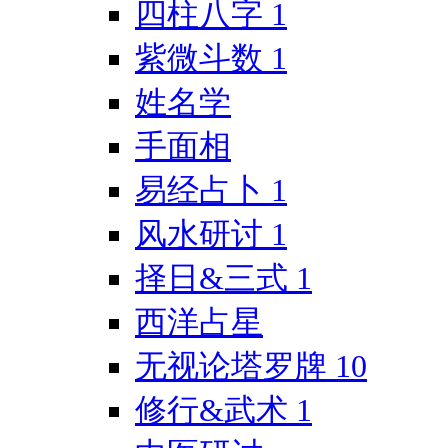
四柱八字
1
紫微斗数
1
姓名学
手面相
易经占卜
1
风水研讨
1
择日&三式
1
西洋占星
无视论塔罗牌
10
修行&武术
1