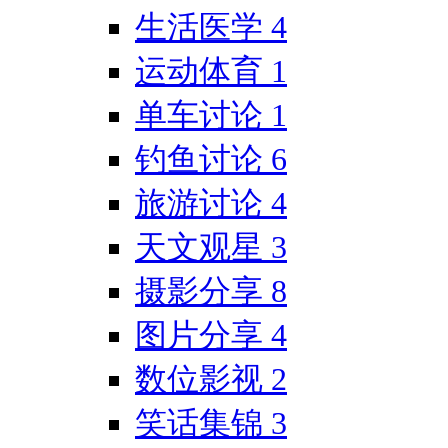
生活医学
4
运动体育
1
单车讨论
1
钓鱼讨论
6
旅游讨论
4
天文观星
3
摄影分享
8
图片分享
4
数位影视
2
笑话集锦
3