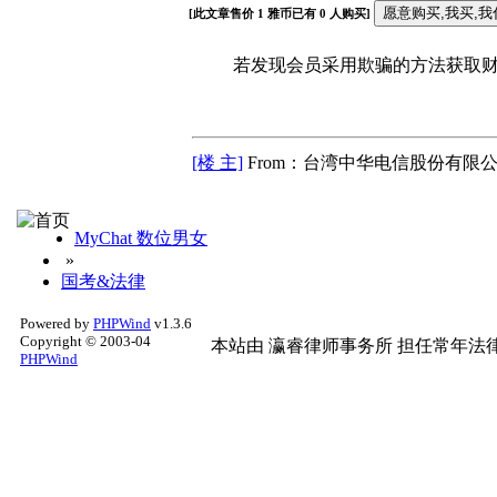
[此文章售价
1
雅币已有
0
人购买]
若发现会员采用欺骗的方法获取财富
[楼 主]
From：台湾中华电信股份有限公
MyChat 数位男女
»
国考&法律
Powered by
PHPWind
v1.3.6
Copyright © 2003-04
本站由
瀛睿律师事务所
担任常年法律
PHPWind