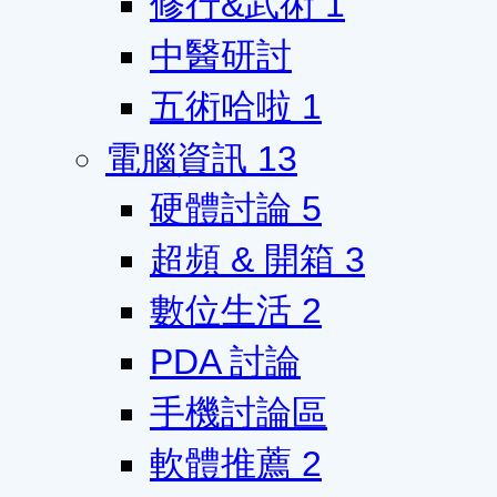
修行&武術
1
中醫研討
五術哈啦
1
電腦資訊
13
硬體討論
5
超頻 & 開箱
3
數位生活
2
PDA 討論
手機討論區
軟體推薦
2