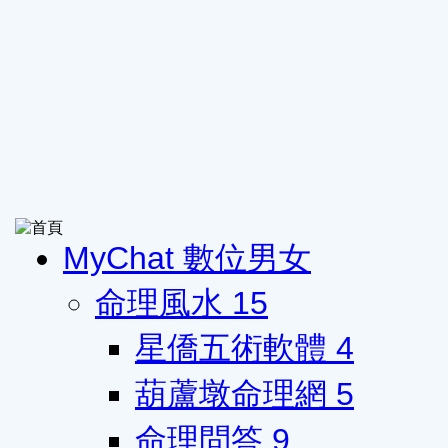
MyChat 數位男女
命理風水
15
星僑五術軟體
4
葫蘆墩命理網
5
命理問答
9