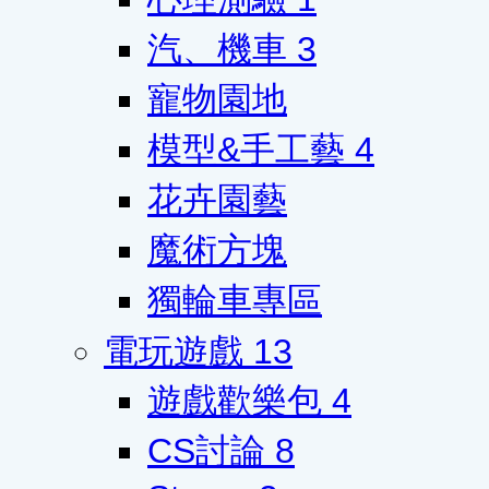
汽、機車
3
寵物園地
模型&手工藝
4
花卉園藝
魔術方塊
獨輪車專區
電玩遊戲
13
遊戲歡樂包
4
CS討論
8