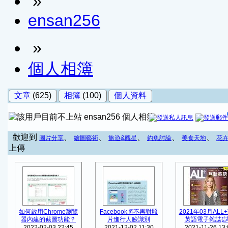
»
ensan256
»
個人相簿
文章
(625)
相簿
(100)
個人資料
ensan256 個人相簿
歡迎到
、
、
、
、
、
圖片分享
繪圖藝術
旅遊&觀星
釣魚討論
美食天地
花
上傳
如何啟用Chrome瀏覽
Facebook將不再對照
2021年03月ALL
器內建的截圖功能？
片進行人臉識別
英語電子雜誌(試 
2022-02-03 22:45
2021-12-02 11:30
2021-11-26 13: