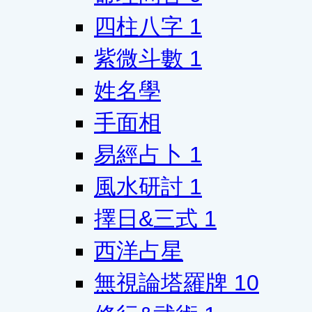
四柱八字
1
紫微斗數
1
姓名學
手面相
易經占卜
1
風水研討
1
擇日&三式
1
西洋占星
無視論塔羅牌
10