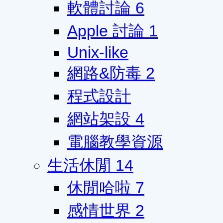
軟體討論
6
Apple 討論
1
Unix-like
網路&防毒
2
程式設計
網站架設
4
電腦教學資源
生活休閒
14
休閒哈啦
7
感情世界
2