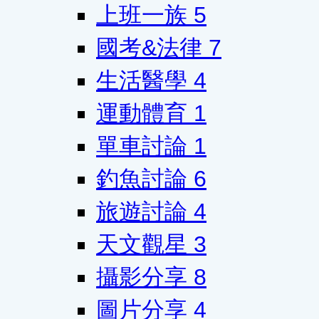
上班一族
5
國考&法律
7
生活醫學
4
運動體育
1
單車討論
1
釣魚討論
6
旅遊討論
4
天文觀星
3
攝影分享
8
圖片分享
4