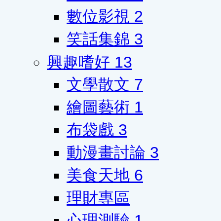
數位影視
2
笑話集錦
3
興趣嗜好
13
文學散文
7
繪圖藝術
1
布袋戲
3
動漫畫討論
3
美食天地
6
理財專區
心理測驗
1