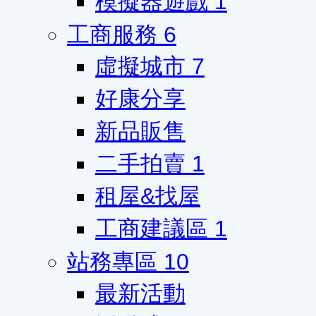
模擬器遊戲
1
工商服務
6
虛擬城市
7
好康分享
新品販售
二手拍賣
1
租屋&找屋
工商建議區
1
站務專區
10
最新活動