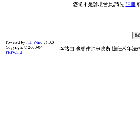
您還不是論壇會員,請先
註冊
Powered by
PHPWind
v1.3.6
Copyright © 2003-04
本站由
瀛睿律師事務所
擔任常年法律
PHPWind