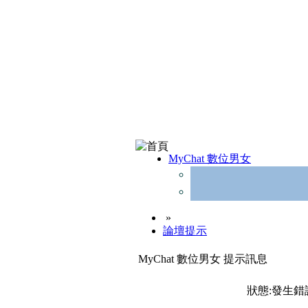
MyChat 數位男女
»
論壇提示
MyChat 數位男女 提示訊息
狀態:發生錯誤