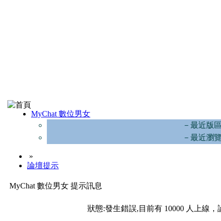
MyChat 數位男女
－最近版
－最近瀏
»
論壇提示
MyChat 數位男女 提示訊息
狀態:發生錯誤,目前有 10000 人上線