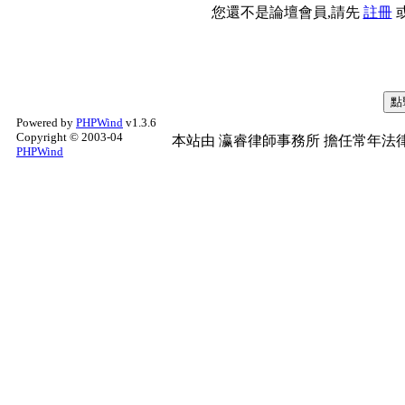
您還不是論壇會員,請先
註冊
Powered by
PHPWind
v1.3.6
Copyright © 2003-04
本站由
瀛睿律師事務所
擔任常年法律
PHPWind