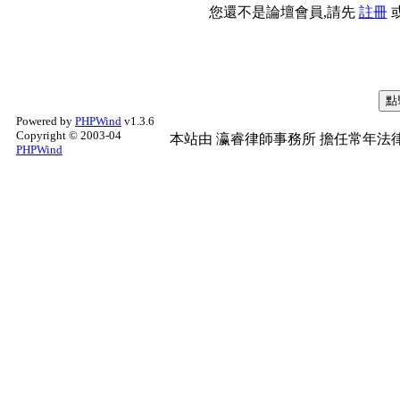
您還不是論壇會員,請先
註冊
Powered by
PHPWind
v1.3.6
Copyright © 2003-04
本站由
瀛睿律師事務所
擔任常年法律
PHPWind