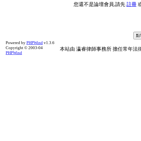
您還不是論壇會員,請先
註冊
Powered by
PHPWind
v1.3.6
Copyright © 2003-04
本站由
瀛睿律師事務所
擔任常年法律
PHPWind