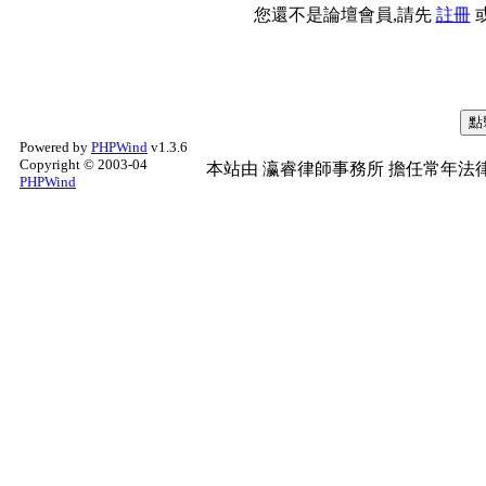
您還不是論壇會員,請先
註冊
Powered by
PHPWind
v1.3.6
Copyright © 2003-04
本站由
瀛睿律師事務所
擔任常年法律
PHPWind