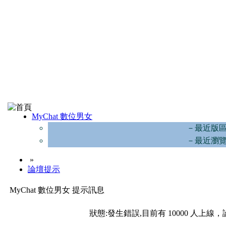
MyChat 數位男女
－最近版
－最近瀏
»
論壇提示
MyChat 數位男女 提示訊息
狀態:發生錯誤,目前有 10000 人上線