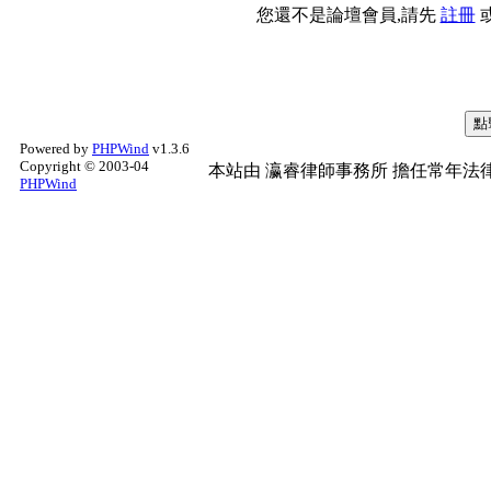
您還不是論壇會員,請先
註冊
Powered by
PHPWind
v1.3.6
Copyright © 2003-04
本站由
瀛睿律師事務所
擔任常年法律
PHPWind