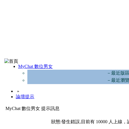
MyChat 數位男女
－最近版
－最近瀏
»
論壇提示
MyChat 數位男女 提示訊息
狀態:發生錯誤,目前有 10000 人上線