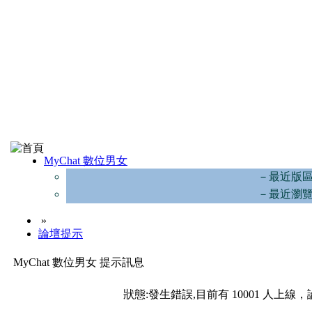
MyChat 數位男女
－最近版
－最近瀏
»
論壇提示
MyChat 數位男女 提示訊息
狀態:發生錯誤,目前有 10001 人上線