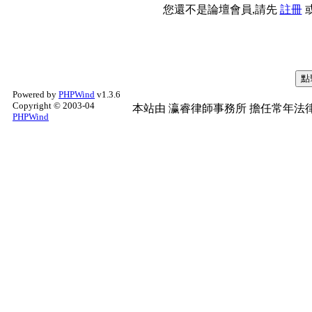
您還不是論壇會員,請先
註冊
Powered by
PHPWind
v1.3.6
Copyright © 2003-04
本站由
瀛睿律師事務所
擔任常年法律
PHPWind