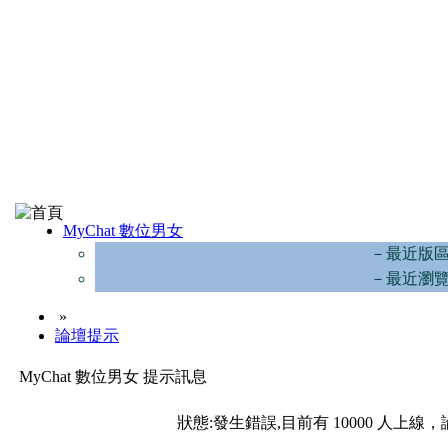
MyChat 數位男女
－最近版
－最近瀏
»
論壇提示
MyChat 數位男女 提示訊息
狀態:發生錯誤,目前有 10000 人上線