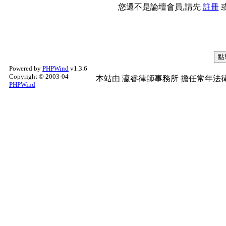
您還不是論壇會員,請先
註冊
Powered by
PHPWind
v1.3.6
Copyright © 2003-04
本站由
瀛睿律師事務所
擔任常年法律
PHPWind