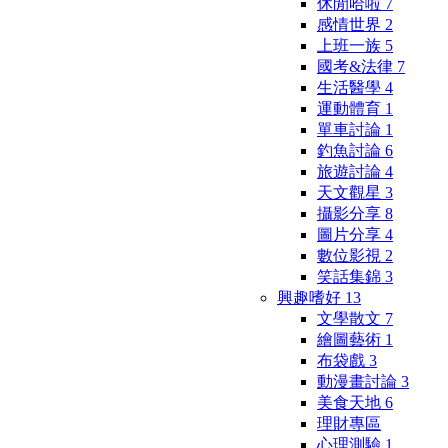
休閒哈啦
7
感情世界
2
上班一族
5
國考&法律
7
生活醫學
4
運動體育
1
單車討論
1
釣魚討論
6
旅遊討論
4
天文觀星
3
攝影分享
8
圖片分享
4
數位影視
2
笑話集錦
3
興趣嗜好
13
文學散文
7
繪圖藝術
1
布袋戲
3
動漫畫討論
3
美食天地
6
理財專區
心理測驗
1