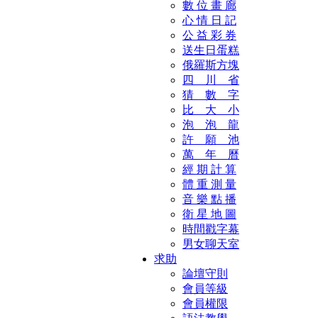
數 位 畫 廊
心 情 日 記
公 益 彩 券
送生日蛋糕
俄羅斯方塊
四 川 省
猜 數 字
比 大 小
泡 泡 龍
許 願 池
萬 年 曆
經 期 計 算
體 重 測 量
音 樂 點 播
衛 星 地 圖
時間戳字幕
男女聊天室
求助
論壇守則
會員等級
會員權限