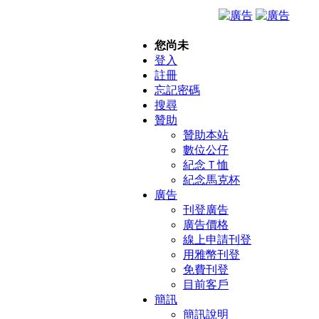
您尚未
登入
註冊
忘記密碼
搜尋
贊助
贊助本站
數位公仔
紀念Ｔ恤
紀念馬克杯
廣告
刊登廣告
廣告價格
線上申請刊登
用雅幣刊登
免費刊登
目前客戶
簡訊
簡訊說明