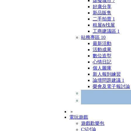
虛擬城市
7
好康分享
新品販售
二手拍賣
1
租屋&找屋
工商建議區
1
站務專區
10
最新活動
活動成果
數位造型
心情日記
個人圖庫
新人報到練習
論壇問題建議
1
榮會及電子報討論
»
電玩遊戲
遊戲歡樂包
CS討論