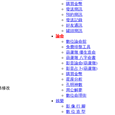
購買金幣
發送簡訊
預約簡訊
發送記錄
好友通訊
罐頭簡訊
論命
數位論命舘
免費排盤工具
葫蘆墩 優生造命
葫蘆墩 八字命書
影音論命(葫蘆墩)
影音占卜(葫蘆墩)
購買金幣
星座分析
孔明神數
周公解夢
數位命理街
娛樂
影 像 行 腳
數 位 造 型