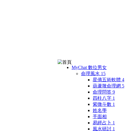
MyChat 數位男女
命理風水
15
星僑五術軟體
4
葫蘆墩命理網
5
命理問答
9
四柱八字
1
紫微斗數
1
姓名學
手面相
易經占卜
1
風水研討
1