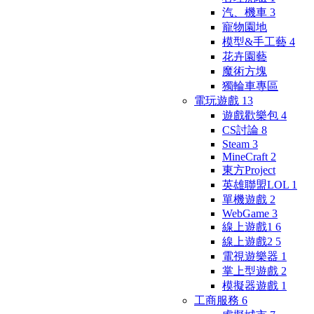
汽、機車
3
寵物園地
模型&手工藝
4
花卉園藝
魔術方塊
獨輪車專區
電玩遊戲
13
遊戲歡樂包
4
CS討論
8
Steam
3
MineCraft
2
東方Project
英雄聯盟LOL
1
單機遊戲
2
WebGame
3
線上遊戲1
6
線上遊戲2
5
電視遊樂器
1
掌上型遊戲
2
模擬器遊戲
1
工商服務
6