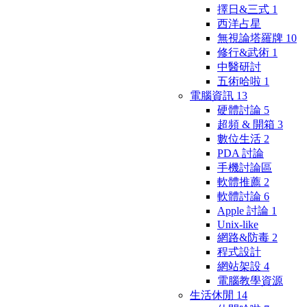
擇日&三式
1
西洋占星
無視論塔羅牌
10
修行&武術
1
中醫研討
五術哈啦
1
電腦資訊
13
硬體討論
5
超頻 & 開箱
3
數位生活
2
PDA 討論
手機討論區
軟體推薦
2
軟體討論
6
Apple 討論
1
Unix-like
網路&防毒
2
程式設計
網站架設
4
電腦教學資源
生活休閒
14