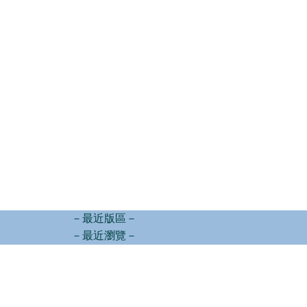
－最近版區－
－最近瀏覽－