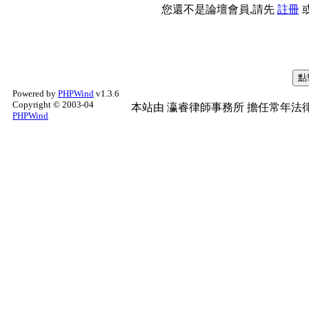
您還不是論壇會員,請先
註冊
Powered by
PHPWind
v1.3.6
Copyright © 2003-04
本站由
瀛睿律師事務所
擔任常年法律
PHPWind