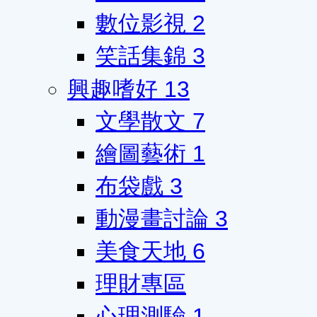
數位影視
2
笑話集錦
3
興趣嗜好
13
文學散文
7
繪圖藝術
1
布袋戲
3
動漫畫討論
3
美食天地
6
理財專區
心理測驗
1