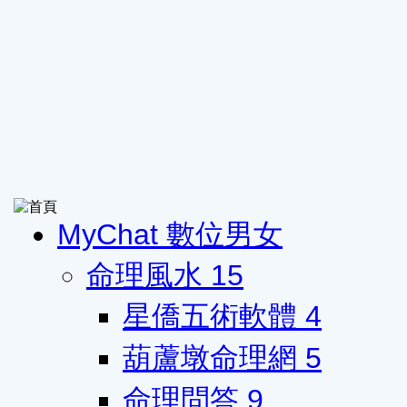
MyChat 數位男女
命理風水
15
星僑五術軟體
4
葫蘆墩命理網
5
命理問答
9