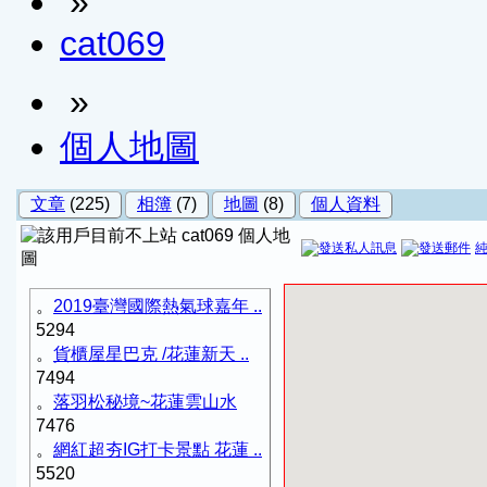
»
cat069
»
個人地圖
文章
(225)
相簿
(7)
地圖
(8)
個人資料
cat069 個人地
圖
。
2019臺灣國際熱氣球嘉年 ..
5294
。
貨櫃屋星巴克 /花蓮新天 ..
7494
。
落羽松秘境~花蓮雲山水
7476
。
網紅超夯IG打卡景點 花蓮 ..
5520