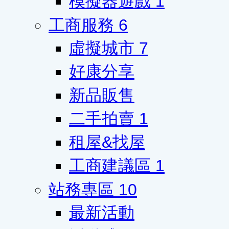
模擬器遊戲
1
工商服務
6
虛擬城市
7
好康分享
新品販售
二手拍賣
1
租屋&找屋
工商建議區
1
站務專區
10
最新活動