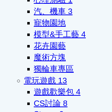
汽、機車
3
寵物園地
模型&手工藝
4
花卉園藝
魔術方塊
獨輪車專區
電玩遊戲
13
遊戲歡樂包
4
CS討論
8