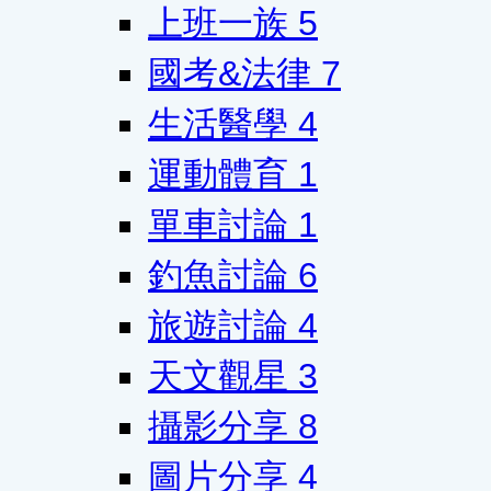
上班一族
5
國考&法律
7
生活醫學
4
運動體育
1
單車討論
1
釣魚討論
6
旅遊討論
4
天文觀星
3
攝影分享
8
圖片分享
4