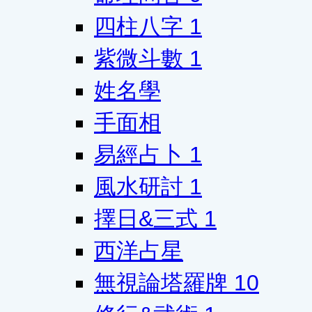
四柱八字
1
紫微斗數
1
姓名學
手面相
易經占卜
1
風水研討
1
擇日&三式
1
西洋占星
無視論塔羅牌
10