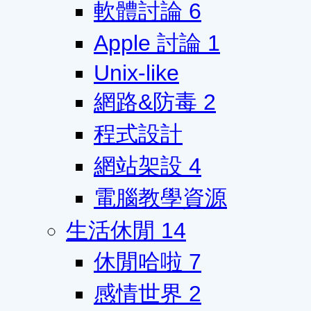
軟體討論
6
Apple 討論
1
Unix-like
網路&防毒
2
程式設計
網站架設
4
電腦教學資源
生活休閒
14
休閒哈啦
7
感情世界
2