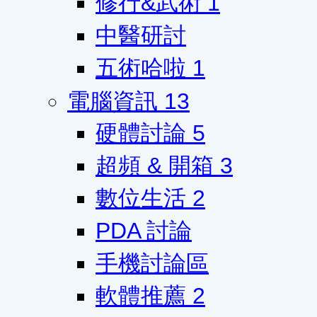
修行&武術
1
中醫研討
五術哈啦
1
電腦資訊
13
硬體討論
5
超頻 & 開箱
3
數位生活
2
PDA 討論
手機討論區
軟體推薦
2