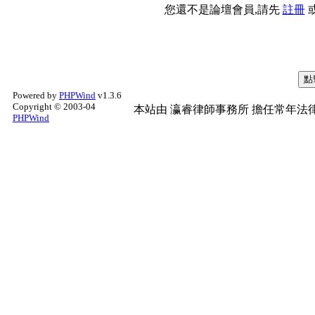
您還不是論壇會員,請先
註冊
Powered by
PHPWind
v1.3.6
Copyright © 2003-04
本站由
瀛睿律師事務所
擔任常年法律
PHPWind