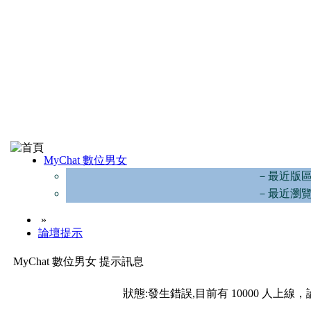
MyChat 數位男女
－最近版
－最近瀏
»
論壇提示
MyChat 數位男女 提示訊息
狀態:發生錯誤,目前有 10000 人上線