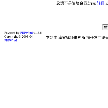
您還不是論壇會員,請先
註冊
Powered by
PHPWind
v1.3.6
Copyright © 2003-04
本站由
瀛睿律師事務所
擔任常年法律
PHPWind