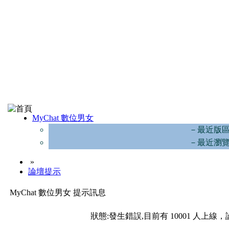
MyChat 數位男女
－最近版
－最近瀏
»
論壇提示
MyChat 數位男女 提示訊息
狀態:發生錯誤,目前有 10001 人上線