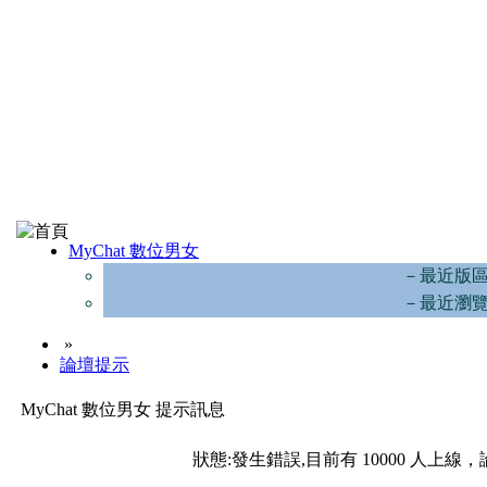
MyChat 數位男女
－最近版
－最近瀏
»
論壇提示
MyChat 數位男女 提示訊息
狀態:發生錯誤,目前有 10000 人上線