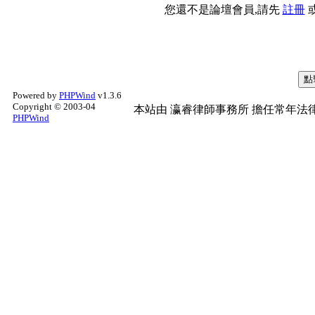
您還不是論壇會員,請先
註冊
Powered by
PHPWind
v1.3.6
Copyright © 2003-04
本站由
瀛睿律師事務所
擔任常年法律
PHPWind