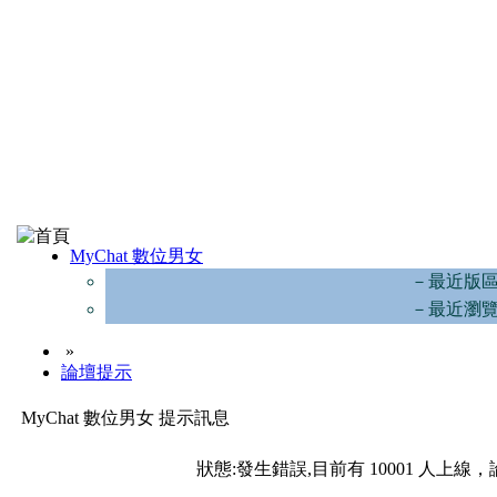
MyChat 數位男女
－最近版
－最近瀏
»
論壇提示
MyChat 數位男女 提示訊息
狀態:發生錯誤,目前有 10001 人上線