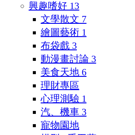
興趣嗜好
13
文學散文
7
繪圖藝術
1
布袋戲
3
動漫畫討論
3
美食天地
6
理財專區
心理測驗
1
汽、機車
3
寵物園地