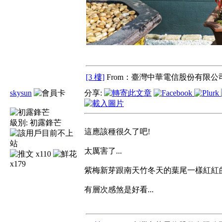
[3 樓]
From：臺灣中華電信股份有限公司
skysun
分享:
級別:
初露鋒芒
這應該種很久了吧!
太厲害了...
x110
x179
紫梅新芽跟南天竹冬天的葉尾一樣紅紅的
有層次感煞是好看...