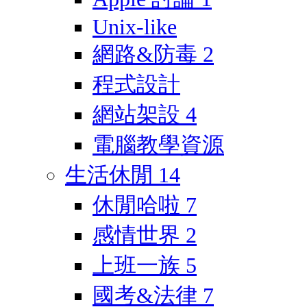
Unix-like
網路&防毒
2
程式設計
網站架設
4
電腦教學資源
生活休閒
14
休閒哈啦
7
感情世界
2
上班一族
5
國考&法律
7