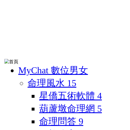
MyChat 數位男女
命理風水
15
星僑五術軟體
4
葫蘆墩命理網
5
命理問答
9