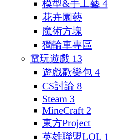
模型&手工藝
4
花卉園藝
魔術方塊
獨輪車專區
電玩遊戲
13
遊戲歡樂包
4
CS討論
8
Steam
3
MineCraft
2
東方Project
英雄聯盟LOL
1