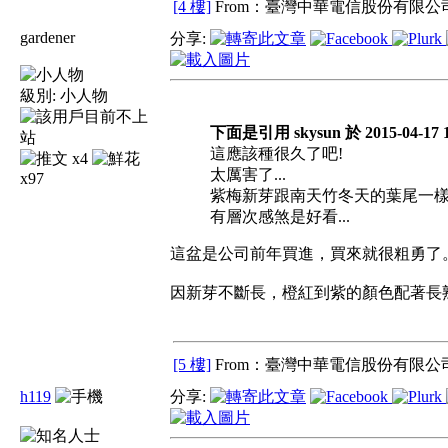
[4 樓]
From：臺灣中華電信股份有限公司
gardener
分享:
級別:
小人物
下面是引用 skysun 於 2015-04-17 
這應該種很久了吧!
x4
太厲害了...
x97
紫梅新芽跟南天竹冬天的葉尾一樣
有層次感煞是好看...
這盆是公司前年買進，買來就很粗勇了
因新芽不斷長，橙紅到紫的顏色配著長
[5 樓]
From：臺灣中華電信股份有限公司
h119
分享: