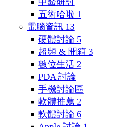
中醫研討
五術哈啦
1
電腦資訊
13
硬體討論
5
超頻 & 開箱
3
數位生活
2
PDA 討論
手機討論區
軟體推薦
2
軟體討論
6
Apple 討論
1