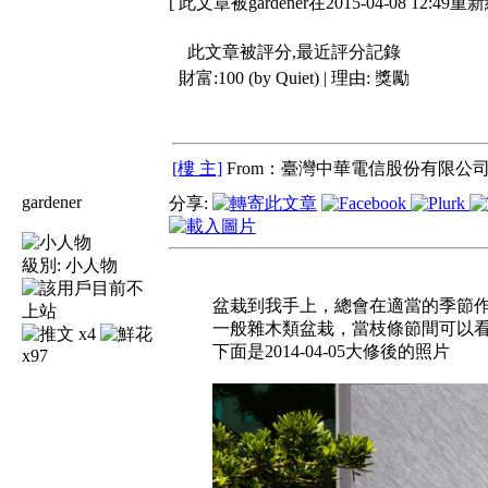
[ 此文章被gardener在2015-04-08 12:49重
此文章被評分,最近評分記錄
財富:100 (by Quiet) | 理由:
獎勵
[樓 主]
From：臺灣中華電信股份有限公司 
gardener
分享:
級別:
小人物
盆栽到我手上，總會在適當的季節
一般雜木類盆栽，當枝條節間可以
x4
下面是2014-04-05大修後的照片
x97