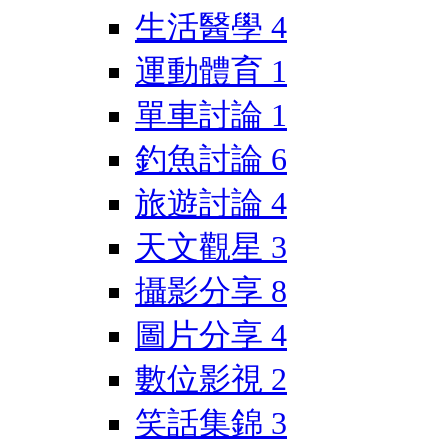
生活醫學
4
運動體育
1
單車討論
1
釣魚討論
6
旅遊討論
4
天文觀星
3
攝影分享
8
圖片分享
4
數位影視
2
笑話集錦
3