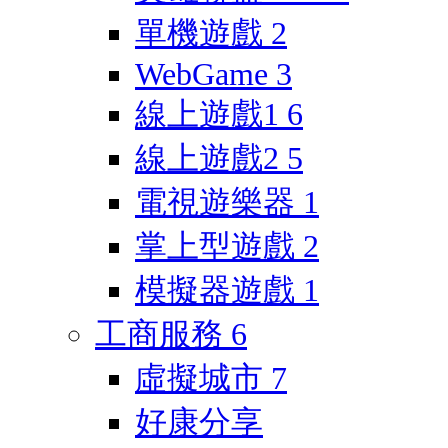
單機遊戲
2
WebGame
3
線上遊戲1
6
線上遊戲2
5
電視遊樂器
1
掌上型遊戲
2
模擬器遊戲
1
工商服務
6
虛擬城市
7
好康分享