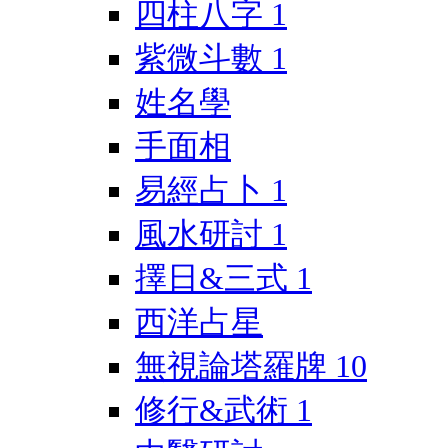
四柱八字
1
紫微斗數
1
姓名學
手面相
易經占卜
1
風水研討
1
擇日&三式
1
西洋占星
無視論塔羅牌
10
修行&武術
1