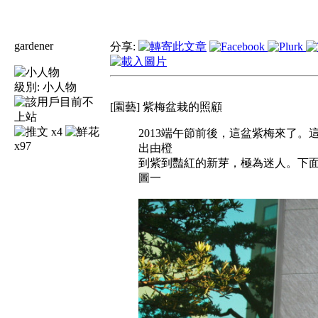
gardener
分享:
級別:
小人物
[園藝] 紫梅盆栽的照顧
x4
2013端午節前後，這盆紫梅來了
x97
出由橙
到紫到豔紅的新芽，極為迷人。下
圖一