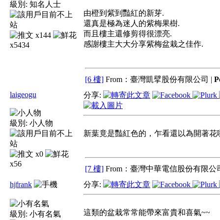
級別:
知名人士
由橙到紫到豔紅的新芽.
還真是極為迷人的紫梅果樹.
而且樓主還修剪得很漂亮.
x144
感謝樓主大大分享紫梅盆栽之佳作.
x5434
[6 樓]
From：臺灣凱擘股份有限公司 |
P
laigeogu
分享:
級別:
小人物
新葉竟是豔紅色的，乍看還以為開著花
x0
x56
[7 樓]
From：臺灣中華電信股份有限公司
hjfrank
分享:
這類的盆栽常常能帶來富貴和喜氣~~
級別:
小有名氣