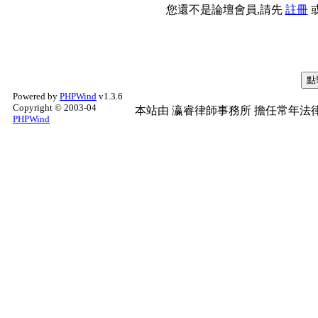
您還不是論壇會員,請先
註冊
Powered by
PHPWind
v1.3.6
Copyright © 2003-04
本站由
瀛睿律師事務所
擔任常年法律
PHPWind