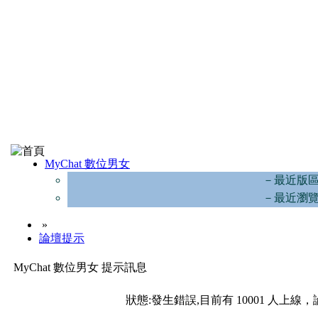
MyChat 數位男女
－最近版
－最近瀏
»
論壇提示
MyChat 數位男女 提示訊息
狀態:發生錯誤,目前有 10001 人上線