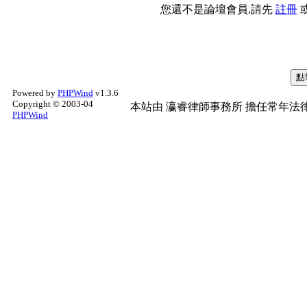
您還不是論壇會員,請先
註冊
Powered by
PHPWind
v1.3.6
Copyright © 2003-04
本站由
瀛睿律師事務所
擔任常年法律
PHPWind