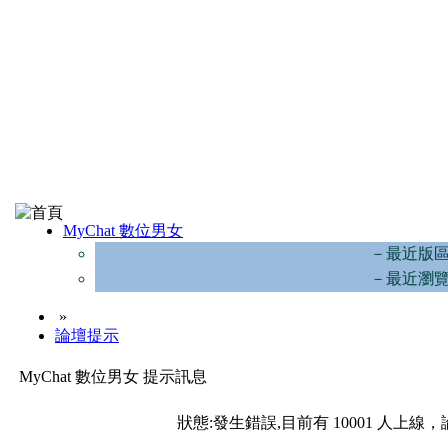
MyChat 數位男女
－最近版
－最近瀏
»
論壇提示
MyChat 數位男女 提示訊息
狀態:發生錯誤,目前有 10001 人上線