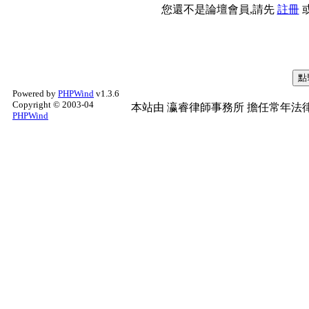
您還不是論壇會員,請先
註冊
Powered by
PHPWind
v1.3.6
Copyright © 2003-04
本站由
瀛睿律師事務所
擔任常年法律
PHPWind