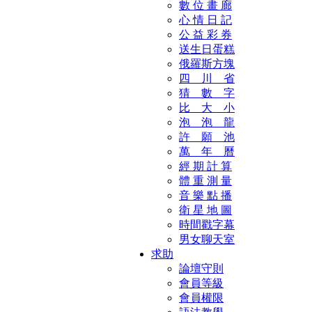
數 位 畫 廊
心 情 日 記
公 益 彩 券
送生日蛋糕
俄羅斯方塊
四 川 省
猜 數 字
比 大 小
泡 泡 龍
許 願 池
萬 年 曆
經 期 計 算
體 重 測 量
音 樂 點 播
衛 星 地 圖
時間戳字幕
男女聊天室
求助
論壇守則
會員等級
會員權限