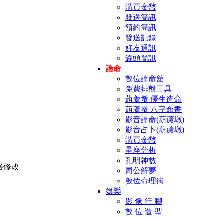
購買金幣
發送簡訊
預約簡訊
發送記錄
好友通訊
罐頭簡訊
論命
數位論命舘
免費排盤工具
葫蘆墩 優生造命
葫蘆墩 八字命書
影音論命(葫蘆墩)
影音占卜(葫蘆墩)
購買金幣
星座分析
孔明神數
周公解夢
數位命理街
娛樂
影 像 行 腳
數 位 造 型