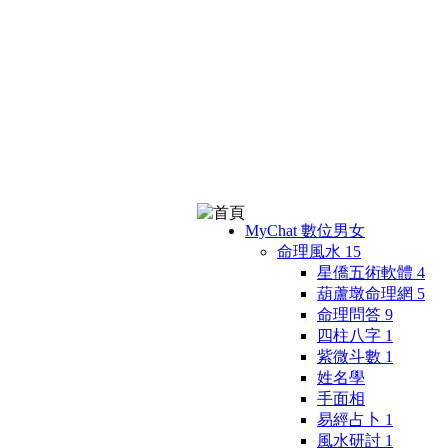
MyChat 數位男女
命理風水
15
星僑五術軟體
4
葫蘆墩命理網
5
命理問答
9
四柱八字
1
紫微斗數
1
姓名學
手面相
易經占卜
1
風水研討
1