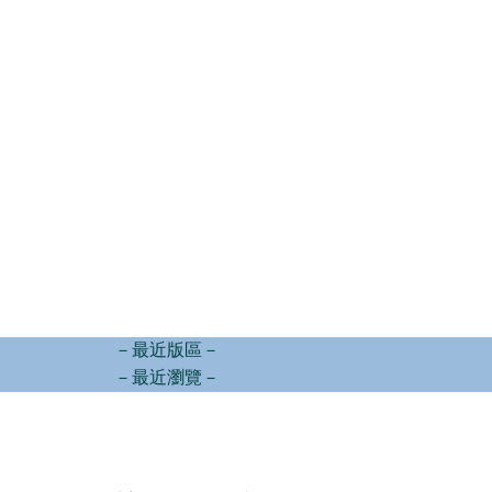
－最近版區－
－最近瀏覽－