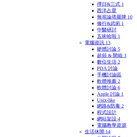
擇日&三式
1
西洋占星
無視論塔羅牌
10
修行&武術
1
中醫研討
五術哈啦
1
電腦資訊
13
硬體討論
5
超頻 & 開箱
3
數位生活
2
PDA 討論
手機討論區
軟體推薦
2
軟體討論
6
Apple 討論
1
Unix-like
網路&防毒
2
程式設計
網站架設
4
電腦教學資源
生活休閒
14