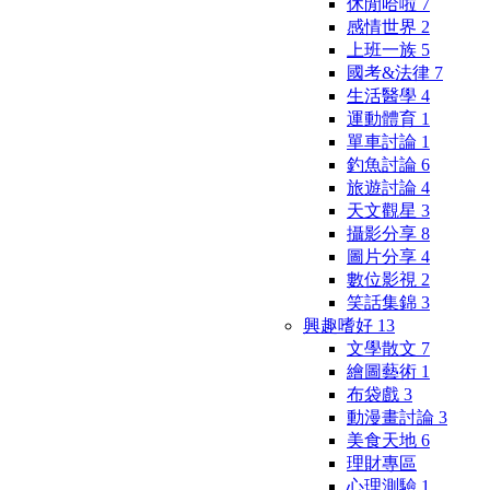
休閒哈啦
7
感情世界
2
上班一族
5
國考&法律
7
生活醫學
4
運動體育
1
單車討論
1
釣魚討論
6
旅遊討論
4
天文觀星
3
攝影分享
8
圖片分享
4
數位影視
2
笑話集錦
3
興趣嗜好
13
文學散文
7
繪圖藝術
1
布袋戲
3
動漫畫討論
3
美食天地
6
理財專區
心理測驗
1