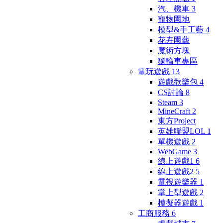
汽、機車
3
寵物園地
模型&手工藝
4
花卉園藝
魔術方塊
獨輪車專區
電玩遊戲
13
遊戲歡樂包
4
CS討論
8
Steam
3
MineCraft
2
東方Project
英雄聯盟LOL
1
單機遊戲
2
WebGame
3
線上遊戲1
6
線上遊戲2
5
電視遊樂器
1
掌上型遊戲
2
模擬器遊戲
1
工商服務
6