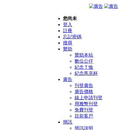
您尚未
登入
註冊
忘記密碼
搜尋
贊助
贊助本站
數位公仔
紀念Ｔ恤
紀念馬克杯
廣告
刊登廣告
廣告價格
線上申請刊登
用雅幣刊登
免費刊登
目前客戶
簡訊
簡訊說明