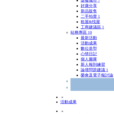
虛擬城市
7
好康分享
新品販售
二手拍賣
1
租屋&找屋
工商建議區
1
站務專區
10
最新活動
活動成果
數位造型
心情日記
個人圖庫
新人報到練習
論壇問題建議
1
榮會及電子報討論
»
活動成果
»