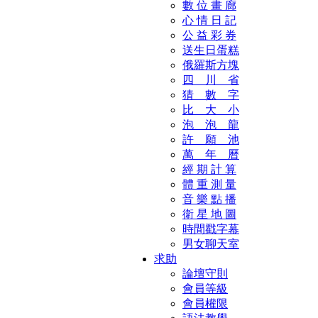
數 位 畫 廊
心 情 日 記
公 益 彩 券
送生日蛋糕
俄羅斯方塊
四 川 省
猜 數 字
比 大 小
泡 泡 龍
許 願 池
萬 年 曆
經 期 計 算
體 重 測 量
音 樂 點 播
衛 星 地 圖
時間戳字幕
男女聊天室
求助
論壇守則
會員等級
會員權限