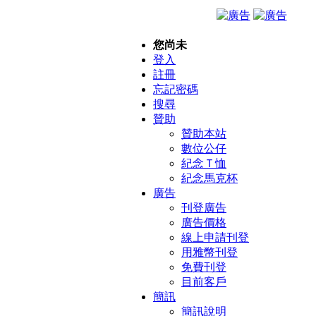
您尚未
登入
註冊
忘記密碼
搜尋
贊助
贊助本站
數位公仔
紀念Ｔ恤
紀念馬克杯
廣告
刊登廣告
廣告價格
線上申請刊登
用雅幣刊登
免費刊登
目前客戶
簡訊
簡訊說明