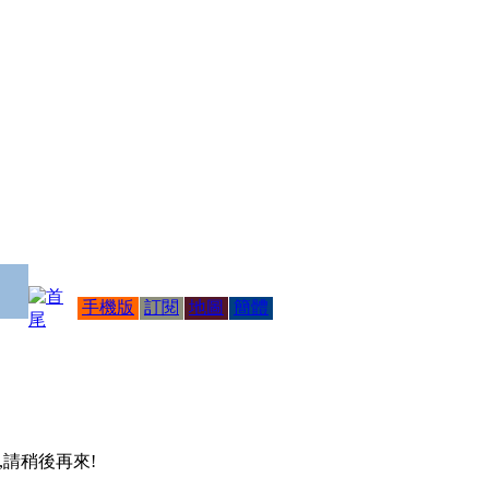
手機版
訂閱
地圖
簡體
 ,請稍後再來!