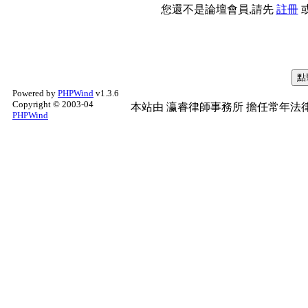
您還不是論壇會員,請先
註冊
Powered by
PHPWind
v1.3.6
Copyright © 2003-04
本站由
瀛睿律師事務所
擔任常年法律
PHPWind