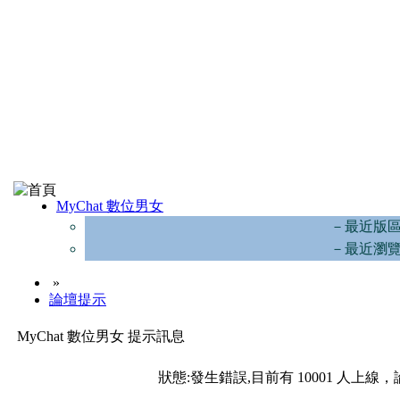
MyChat 數位男女
－最近版
－最近瀏
»
論壇提示
MyChat 數位男女 提示訊息
狀態:發生錯誤,目前有 10001 人上線