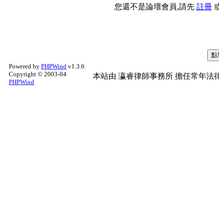
您還不是論壇會員,請先
註冊
Powered by
PHPWind
v1.3.6
Copyright © 2003-04
本站由
瀛睿律師事務所
擔任常年法律
PHPWind