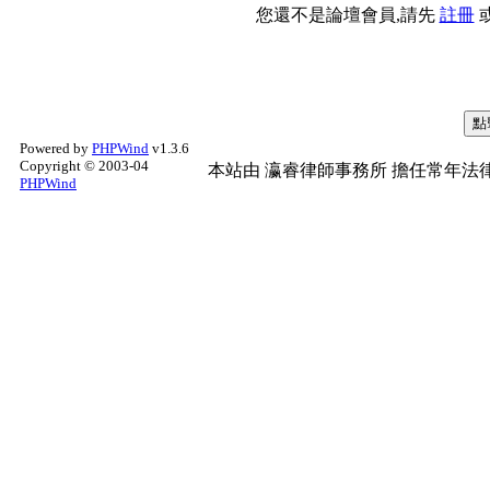
您還不是論壇會員,請先
註冊
Powered by
PHPWind
v1.3.6
Copyright © 2003-04
本站由
瀛睿律師事務所
擔任常年法律
PHPWind