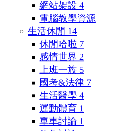
網站架設
4
電腦教學資源
生活休閒
14
休閒哈啦
7
感情世界
2
上班一族
5
國考&法律
7
生活醫學
4
運動體育
1
單車討論
1