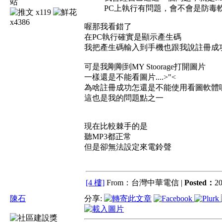
PC上執行有問題，會不會是防毒
x119
x4386
喔那我看錯了
在PC執行確實是顯示產生碼
我把產生碼輸入到手機也跟我說註冊成
可是我剛剛到MY Stoorage打開圖片
一樣還是不能看圖片....>"<
為啥註冊成功怎還是不能使用看圖軟體
這也是我的問題點之一
現在比較棘手的是
聽MP3都正常
但是卻無法設定來電鈴聲
[4 樓]
From：台灣中華電信 |
Posted：
20
陳石
分享: