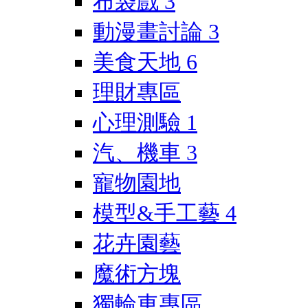
布袋戲
3
動漫畫討論
3
美食天地
6
理財專區
心理測驗
1
汽、機車
3
寵物園地
模型&手工藝
4
花卉園藝
魔術方塊
獨輪車專區