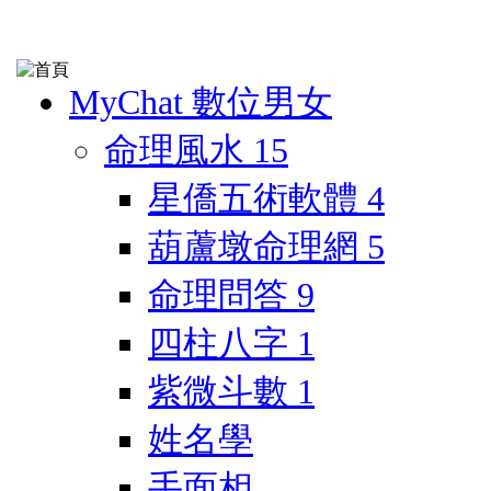
MyChat 數位男女
命理風水
15
星僑五術軟體
4
葫蘆墩命理網
5
命理問答
9
四柱八字
1
紫微斗數
1
姓名學
手面相