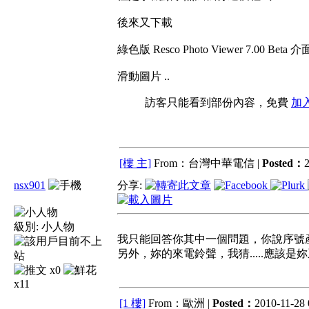
後來又下載
綠色版 Resco Photo Viewer 7.00 Beta 介
滑動圖片 ..
訪客只能看到部份內容，免費
加
[樓 主]
From：台灣中華電信 |
Posted：
2
nsx901
分享:
級別:
小人物
我只能回答你其中一個問題，你說序號產
另外，妳的來電鈴聲，我猜.....應該是
x0
x11
[1 樓]
From：歐洲 |
Posted：
2010-11-28 