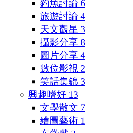
釣魚討論
6
旅遊討論
4
天文觀星
3
攝影分享
8
圖片分享
4
數位影視
2
笑話集錦
3
興趣嗜好
13
文學散文
7
繪圖藝術
1