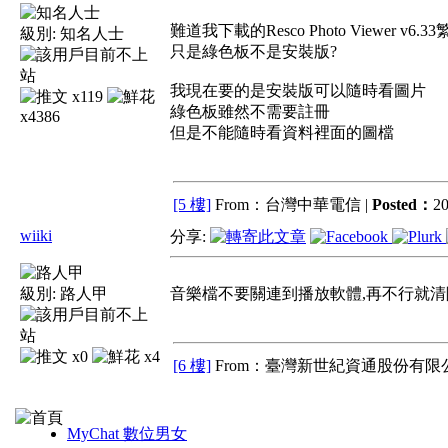
難道我下載的Resco Photo Viewer v6.3
級別:
知名人士
只是綠色板不是安裝版?
我現在要的是安裝版可以隨時看圖片
x119
綠色板雖然不需要註冊
x4386
但是不能隨時看資料裡面的圖檔
[5 樓]
From：台灣中華電信 |
Posted：
20
wiiki
分享:
級別:
路人甲
音樂檔不要關連到播放軟體,再不行就清
x0
x4
[6 樓]
From：臺灣新世紀資通股份有限公
MyChat 數位男女