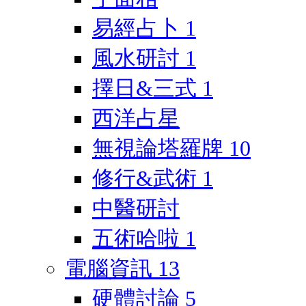
易經占卜
1
風水研討
1
擇日&三式
1
西洋占星
無視論塔羅牌
10
修行&武術
1
中醫研討
五術哈啦
1
電腦資訊
13
硬體討論
5